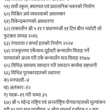
५९) सयौं स्कुल, क्याम्पस एवं प्रशासनिक भवनको निर्माण
६०) मिश्रित अर्थ व्यवस्थाको अवलम्बन
६१) विकेन्द्रकरणको अवधारणा
६२) तत्कालीन श्री ५ ११ र प्रधानमन्त्री ११ टिम बीच च्यारेटी सो
फुटबल सम्पन्न २०१६
६३) रंगशाला र कभर्ड हलको निर्माण २०२४
६४) राजकुलमा एकैसाथ दुईवटी कन्यासँग विवाह गर्ने
परम्पराको अन्त्य गरी एकै कन्यासँग मात्र विवाह १९७७
६५) विभिन्न समयमा रक्तदान गरी रक्तदान कार्यमा सहभागी
६६) विभिन्न पुरस्कारहरुको स्थापना
क) मनपदवी–४
ख) अलंकार–१२
ग) पदक–१९ गरी जम्मा ३५
६७) श्री ५ महेन्द्र राष्ट्रिय एवं अन्तर्राष्ट्रिय योगदानहरुको मूल्यांकन
गरी १३ वटा मान पदवीहरु, ४ ओटा मानार्थ दर्जाहरु र ३ वटा