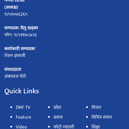
गणेश जि.सी
(अध्यक्ष)
९८५१०७६३६५
सम्पादक: दिपु खड्का
फोन: ९८५११७८७२६
कार्यकारी सम्पादकः
रोशन ज्ञवाली
संवाददाताः
अंकध्वज मोते
Quick Links
DNF TV
प्रदेश
विचार
Feature
प्रवास
विचित्र संसार
Video
फोटो ग्यालरी
शिक्षा