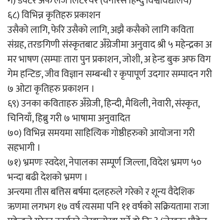
ग) डक्टर अफ लज लिटरेचर (वनारस हिन्दु विश्वविद्यालय)
६८) विभिन्न कृतिहरु प्रकाशन
उसैको लागि, फेरि उसैको लागि, अझै कसैको लागि कविता
संग्रह, तरङगिणी संस्कृतबाट अँग्रेजीमा अनुवाद श्री ५ महेन्द्रका अ
मर भाषण (सम्पाः तारा पुन प्रकाशन, जोशी, अ हेन्ड बुक अफ विग
गेम हन्टिङ, जीव विज्ञान सम्बन्धी र कृपापूर्ण उदगार सम्पादन गरी
७ ओटा कृतिहरु प्रकाशन ।
६९) उनका कविताहरु अँग्रेजी, हिन्दी, मैथिली, नेवारी, संस्कृत,
चिनियाँ, हिब्रु गरी ७ भाषामा अनुवादित
७०) विभिन्न समयमा साहित्यिक गोष्ठीहरुको आयोजना गरी
सहभागी ।
७१) भ्रमणः स्वदेश, नेपालका सम्पूर्ण जिल्ला, विदेश भ्रमण ५०
भन्दा बढी देशको भ्रमण ।
अन्त्यमा तीस बत्तिस बर्षमा दलहरुले गरेको र शून्य वैदेशिक
ऋणमा लगभग १७ वर्ष त्यसमा पनि ११ वर्षको सक्रियतामा राजा