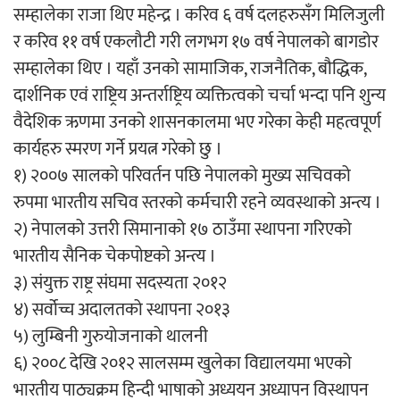
सम्हालेका राजा थिए महेन्द्र । करिव ६ वर्ष दलहरुसँग मिलिजुली
र करिव ११ वर्ष एकलौटी गरी लगभग १७ वर्ष नेपालको बागडोर
चलचित्र ‘माया भनेकै यस्तो होला’को शीर्ष गीत
सम्हालेका थिए । यहाँ उनको सामाजिक, राजनैतिक, बौद्धिक,
सार्वजनिक
दार्शनिक एवं राष्ट्रिय अन्तर्राष्ट्रिय व्यक्तित्वको चर्चा भन्दा पनि शुन्य
वैदेशिक ऋणमा उनको शासनकालमा भए गरेका केही महत्वपूर्ण
कार्यहरु स्मरण गर्ने प्रयत्न गरेको छु ।
१) २००७ सालको परिवर्तन पछि नेपालको मुख्य सचिवको
काठमाडौं युथ कन्क्लेभ २०२६ भव्यताका साथ
रुपमा भारतीय सचिव स्तरको कर्मचारी रहने व्यवस्थाको अन्त्य ।
सम्पन्न
२) नेपालको उत्तरी सिमानाको १७ ठाउँमा स्थापना गरिएको
भारतीय सैनिक चेकपोष्टको अन्त्य ।
३) संयुक्त राष्ट्र संघमा सदस्यता २०१२
४) सर्वोच्च अदालतको स्थापना २०१३
५) लुम्बिनी गुरुयोजनाको थालनी
गीति एल्बम ‘जागृति’ लोकार्पण
६) २००८ देखि २०१२ सालसम्म खुलेका विद्यालयमा भएको
भारतीय पाठ्यक्रम हिन्दी भाषाको अध्ययन अध्यापन विस्थापन