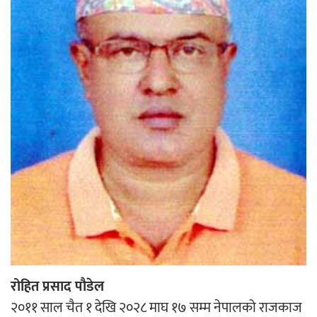
‘आइतबारको अफिस’ को परिचर्चा सम्पन्न
अर्जुन चन्द्रको ‘संवेदनाका प्रतिध्वनि’
मुक्तकसङ्ग्रह लोकार्पण
‘दुर्गा’ निर्माण गर्दै सम्राट
रोहित प्रसाद पौडेल
२०११ साल चैत १ देखि २०२८ माघ १७ सम्म नेपालको राजकाज