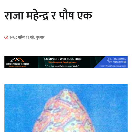
राजा महेन्द्र र पौष एक
२०७८ मंसिर २९ गते, बुधबार
‘ईयुमा डट कम’ले बुधबारदेखि आफ्नो
औपचारिक सेवा सञ्चालनमा
हलमा छैन ‘गौँथली’को टिकट