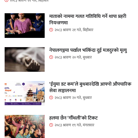
२०८३ श्रावण २१ गते, बिहीबार
माताकाे नाममा गलत गतिविधि गर्ने थापा प्रहरी
नियन्त्रणमा
२०८३ श्रावण २१ गते, बिहीबार
नेपालगञ्जमा पर्खाल भत्किँदा दुई मजदुरको मृत्यु
२०८३ श्रावण २० गते, बुधबार
‘ईयुमा डट कम’ले बुधबारदेखि आफ्नो औपचारिक
सेवा सञ्चालनमा
२०८३ श्रावण २० गते, बुधबार
हलमा छैन ‘गौँथली’को टिकट
२०८३ श्रावण १९ गते, मंगलवार