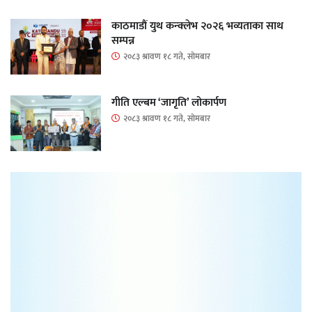
काठमाडौं युथ कन्क्लेभ २०२६ भव्यताका साथ
सम्पन्न
२०८३ श्रावण १८ गते, सोमबार
गीति एल्बम ‘जागृति’ लोकार्पण
२०८३ श्रावण १८ गते, सोमबार