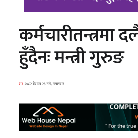
कर्मचारीतन्त्रमा 
‘आइतबारको अफिस’ को परिचर्चा सम्पन्न
हुँदैनः मन्त्री गुरुङ
चलचित्र ‘माया भनेकै यस्तो होला’को शीर्ष
२०८२ बैशाख २३ गते, मंगलवार
गीत सार्वजनिक