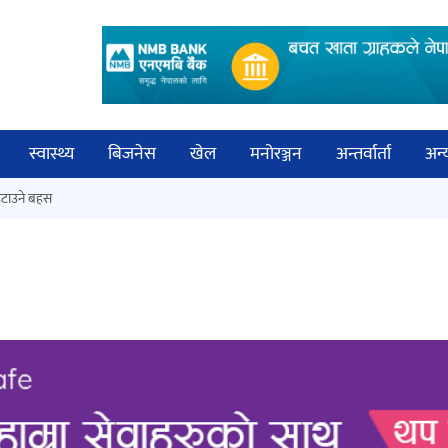
स्वास्थ्य
बिजनेस
खेल
मनोरञ्जन
अन्तर्वार्ता
अन्
विच
टाउने बहस
कक्षा १२ को मौका परीक्षाको नतिजा
बिज्
सार्वजनिक
साह
‘ईयुमा डट कम’ले बुधबारदेखि आफ्नो
औपचारिक सेवा सञ्चालनमा