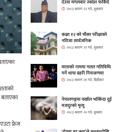
देउवा मंगलबार स्वदेश फर्किंदै
२०८३ श्रावण २२ गते, शुक्रबार
कक्षा १२ को मौका परीक्षाको
नतिजा सार्वजनिक
२०८३ श्रावण २२ गते, शुक्रबार
े बताएका
माताकाे नाममा गलत गतिविधि
गर्ने थापा प्रहरी नियन्त्रणमा
२०८३ श्रावण २१ गते, बिहीबार
कुशताको
ने बताएका
नेपालगञ्जमा पर्खाल भत्किँदा दुई
मजदुरको मृत्यु
२०८३ श्रावण २० गते, बुधबार
एउटा फ्रेज
‘ईयुमा डट कम’ले बुधबारदेखि