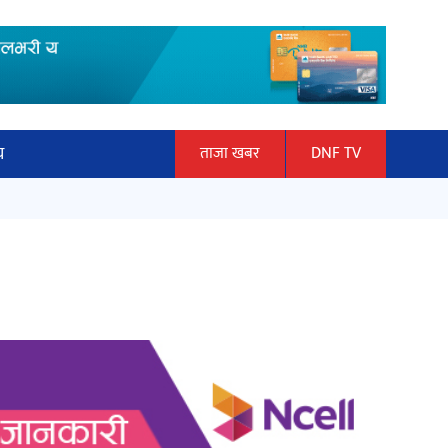
य
ताजा खबर
DNF TV
ार
माताकाे नाममा गलत गतिविधि गर्ने थापा
ञान प्रबिधि
प्रहरी नियन्त्रणमा
ित्य
हलमा छैन ‘गौँथली’को टिकट