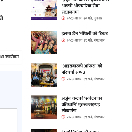
ने
आफ्नो औपचारिक सेवा
सञ्चालनमा
रो
२०८३ श्रावण २० गते, बुधबार
हलमा छैन ‘गौँथली’को टिकट
२०८३ श्रावण १९ गते, मंगलवार
ा कार्यक्रम
‘आइतबारको अफिस’ को
परिचर्चा सम्पन्न
२०८३ श्रावण १९ गते, मंगलवार
अर्जुन चन्द्रको ‘संवेदनाका
प्रतिध्वनि’ मुक्तकसङ्ग्रह
लोकार्पण
२०८३ श्रावण १९ गते, मंगलवार