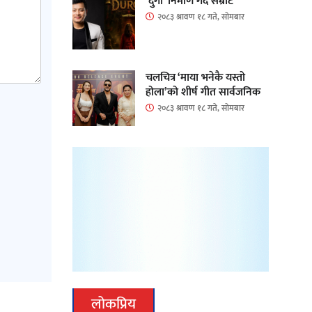
‘दुर्गा’ निर्माण गर्दै सम्राट
२०८३ श्रावण १८ गते, सोमबार
चलचित्र ‘माया भनेकै यस्तो
होला’को शीर्ष गीत सार्वजनिक
२०८३ श्रावण १८ गते, सोमबार
लोकप्रिय