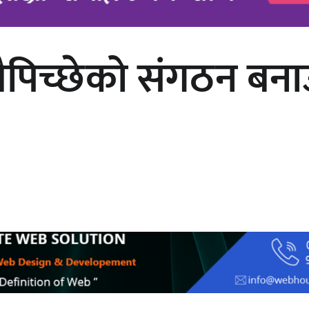
दलैपिच्छेको संगठन बन
अर्जुन चन्द्रको ‘संवेदनाका प्रतिध्वनि’
मुक्तकसङ्ग्रह लोकार्पण