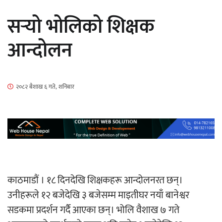
सार्वजनिक
सर्‍यो भोलिको शिक्षक
आन्दोलन
माताकाे नाममा गलत गतिविधि गर्ने थापा प्रहरी
२०८२ बैशाख ६ गते, शनिबार
नियन्त्रणमा
नेपालगञ्जमा पर्खाल भत्किँदा दुई मजदुरको मृत्यु
काठमाडौं । १८ दिनदेखि शिक्षकहरू आन्दोलनरत छन्।
उनीहरूले १२ बजेदेखि ३ बजेसम्म माइतीघर नयाँ बानेश्वर
सडकमा प्रदर्शन गर्दै आएका छन्। भोलि वैशाख ७ गते