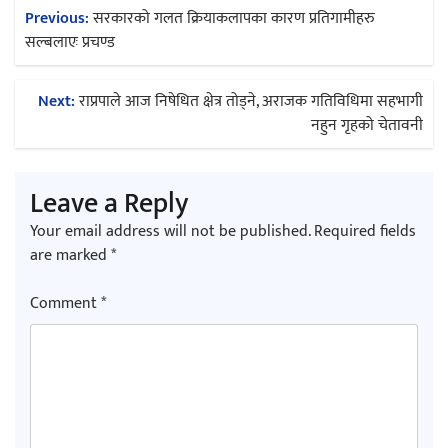
Post
Previous:
सरकारको गलत क्रियाकलापका कारण प्रतिगामीहरु
navigation
सल्बलाएः प्रचण्ड
अर्जुन चन्द्रको ‘संवेदनाका प्रतिध्वनि’
मुक्तकसङ्ग्रह लोकार्पण
Next:
राप्रपाले आज निषेधित क्षेत्र तोड्ने, अराजक गतिविधिमा सहभागी
नहुन गृहको चेतावनी
Leave a Reply
‘दुर्गा’ निर्माण गर्दै सम्राट
Your email address will not be published.
Required fields
are marked
*
Comment
*
चलचित्र ‘माया भनेकै यस्तो होला’को शीर्ष गीत
सार्वजनिक