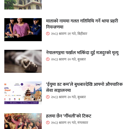
माताकाे नाममा गलत गतिविधि गर्ने थापा प्रहरी
नियन्त्रणमा
२०८३ श्रावण २१ गते, बिहीबार
नेपालगञ्जमा पर्खाल भत्किँदा दुई मजदुरको मृत्यु
२०८३ श्रावण २० गते, बुधबार
‘ईयुमा डट कम’ले बुधबारदेखि आफ्नो औपचारिक
सेवा सञ्चालनमा
२०८३ श्रावण २० गते, बुधबार
हलमा छैन ‘गौँथली’को टिकट
२०८३ श्रावण १९ गते, मंगलवार