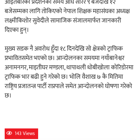
आइतबारको प्रदर्शनको समय अघि सारेर ९ बजेदेखि १२
‘ईयुमा डट कम’ले बुधबारदेखि आफ्नो
बजेसम्मका लागि तोकिएको नेपाल शिक्षक महासंघका अध्यक्ष
औपचारिक सेवा सञ्चालनमा
लक्ष्मीकिशोर सुवेदीले सामाजिक संजालमार्फत जानकारी
दिएका हुन्।
मुख्य सडक नै अवरोध हुँदा १८ दिनदेखि सो क्षेत्रको ट्राफिक
हलमा छैन ‘गौँथली’को टिकट
प्रभावितसमेत भएको छ। आन्दोलनका समयमा नयाँबानेश्वर
अनामनगर, माइतीघर मण्डला, थापाथली धोबीखोला कोरिडोरमा
ट्राफिक भार बढी हुने गरेको छ। भोलि वैशाख ७ कै मितिमा
राष्ट्रिय प्रजातन्त्र पार्टी राप्रपाले समेत आन्दोलनको घोषणा गरेको
छ।
‘आइतबारको अफिस’ को परिचर्चा सम्पन्न
143 Views