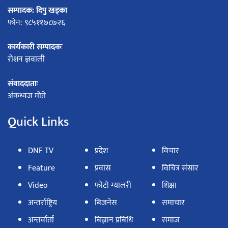
सम्पादक: दिपु खड्का
फोन: ९८५११७८७२६
कार्यकारी सम्पादकः
रोशन ज्ञवाली
संवाददाताः
अंकध्वज मोते
Quick Links
DNF TV
प्रदेश
विचार
Feature
प्रवास
विचित्र संसार
Video
फोटो ग्यालरी
शिक्षा
अन्तर्राष्ट्रिय
बिजनेस
समाचार
अन्तर्वार्ता
बिज्ञान प्रबिधि
समाज