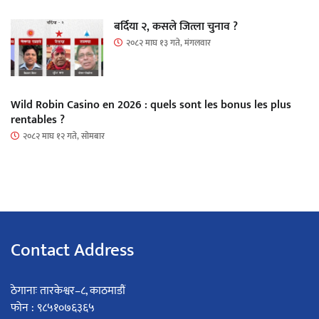
बर्दिया २, कसले जित्ला चुनाव ?
२०८२ माघ १३ गते, मंगलवार
Wild Robin Casino en 2026 : quels sont les bonus les plus
rentables ?
२०८२ माघ १२ गते, सोमबार
Contact Address
ठेगानाः तारकेश्वर–८, काठमाडौं
फोन : ९८५१०७६३६५