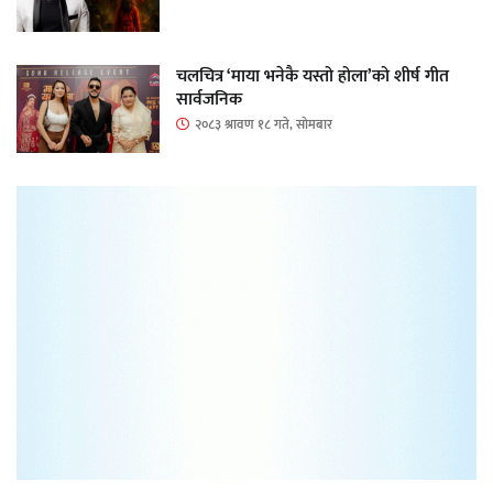
चलचित्र ‘माया भनेकै यस्तो होला’को शीर्ष गीत
सार्वजनिक
२०८३ श्रावण १८ गते, सोमबार