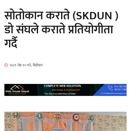
सार्वजनिक
सोतोकान कराते (SKDUN )
डो संघले कराते प्रतियोगीता
गर्दै
माताकाे नाममा गलत गतिविधि गर्ने थापा प्रहरी
नियन्त्रणमा
२०८१ जेष्ठ १० गते, बिहीबार
नेपालगञ्जमा पर्खाल भत्किँदा दुई मजदुरको मृत्यु