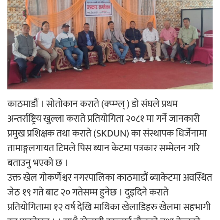
‘ईयुमा डट कम’ले बुधबारदेखि आफ्नो
औपचारिक सेवा सञ्चालनमा
हलमा छैन ‘गौँथली’को टिकट
काठमाडौं । सोतोकान कराते (क्प्म्ग्ल् ) डो संघले प्रथम
अन्तर्राष्ट्रिय खुल्ला कराते प्रतियोगिता २०८१ मा गर्ने जानकारी
प्रमुख प्रशिक्षक तथा कराते (SKDUN) का संस्थापक धिर्जेनामा
तामाङ्गलगायत टिमले पिस ब्यान केटमा पत्रकार सम्मेलन गरि
बताउनु भएको छ ।
‘आइतबारको अफिस’ को परिचर्चा सम्पन्न
उक्त खेल गोकर्णेश्वर नगरपालिका काठमाडौं ब्याकेटमा अवस्थित
जेठ १९ गते बाट २० गतेसम्म हुनेछ । दुइदिने कराते
प्रतियोगितामा १२ वर्ष देखि माथिका खेलाडिहरु खेलमा सहभागी