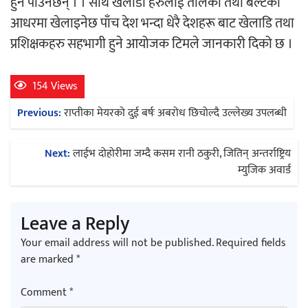
हुन पाउनेछन् । । साथै खेलाडी हरुलाई तौलको तथा बेल्टको
आधरमा खेलाइनेछ पाँच देश भन्दा धेरै देशहरू बाट खेलाडि तथा
अर्जुन चन्द्रको ‘संवेदनाका प्रतिध्वनि’
प्रशिक्षकहरु सहभागी हुने आयोजक टिमले जानकारी दिको छ ।
मुक्तकसङ्ग्रह लोकार्पण
154 Views
Post
Previous:
राप्तीका मेयरको दुई बर्षः अबरोध छिचोल्दै उल्लेख्य उपलब्धी
navigation
‘दुर्गा’ निर्माण गर्दै सम्राट
Next:
लाईभ दोहोरीमा जम्दै कसम रानी ठकुरी, जितिन् अन्तर्राष्ट्रिय
म्युजिक अवार्ड
Leave a Reply
Your email address will not be published.
Required fields
चलचित्र ‘माया भनेकै यस्तो होला’को शीर्ष गीत
are marked
*
सार्वजनिक
Comment
*