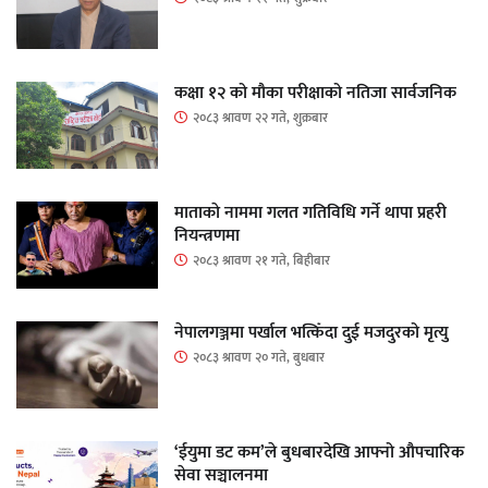
कक्षा १२ को मौका परीक्षाको नतिजा सार्वजनिक
२०८३ श्रावण २२ गते, शुक्रबार
माताकाे नाममा गलत गतिविधि गर्ने थापा प्रहरी
नियन्त्रणमा
२०८३ श्रावण २१ गते, बिहीबार
नेपालगञ्जमा पर्खाल भत्किँदा दुई मजदुरको मृत्यु
२०८३ श्रावण २० गते, बुधबार
‘ईयुमा डट कम’ले बुधबारदेखि आफ्नो औपचारिक
सेवा सञ्चालनमा