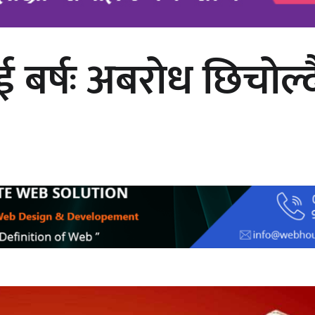
ई बर्षः अबरोध छिचोल्द
अर्जुन चन्द्रको ‘संवेदनाका प्रतिध्वनि’
मुक्तकसङ्ग्रह लोकार्पण