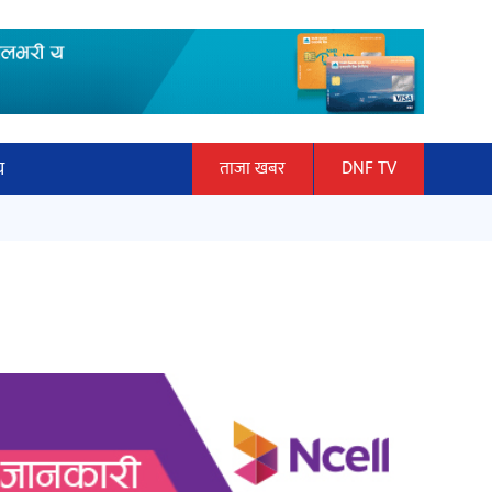
य
ताजा खबर
DNF TV
ार
माताकाे नाममा गलत गतिविधि गर्ने थापा
ञान प्रबिधि
प्रहरी नियन्त्रणमा
ित्य
हलमा छैन ‘गौँथली’को टिकट