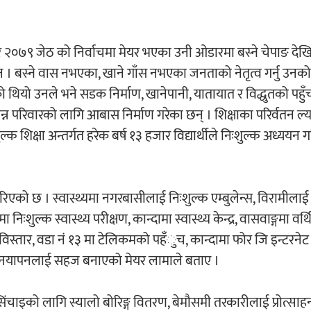
 र २०७९ जेठ को निर्वाचमा मेयर भएका उनी ओडारमा बस्ने चेपाङ द
 । बस्ने वास नभएका, खाने गाँस नभएका जनताको नेतृत्व गर्नु उन
ियो उनले भने सडक निर्माण, खानेपानी, यातायात र विद्धुतको पहुँ
न्न परिवारको लागि आबास निर्माण गरेका छन् । शिक्षाका परिर्वतन ल
क शिक्षा अन्तर्गत हरेक बर्ष १३ हजार विद्यार्थीले निःशुल्क अध्ययन 
िएको छ । स्वास्थ्यमा नगरबासीलाई निःशुल्क एम्बुलेन्स, विरामीलाई
ःशुल्क स्वास्थ्य परीक्षण, कान्दामा स्वास्थ्य केन्द्र, वासवाङ्गमा वर्थिङ
िस्तार, वडा नं १३ मा टेलिकमको पहँुच, कान्दामा फोर जि इन्टरनेट
जीवनयापनलाई सहज बनाएको मेयर लामाले बताए ।
िंचाइको लागि स्यालो बोरिङ्ग वितरण, बेमौसमी तरकारीलाई प्रोत्साह