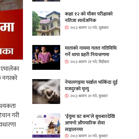
कक्षा १२ को मौका परीक्षाको
नतिजा सार्वजनिक
२०८३ श्रावण २२ गते, शुक्रबार
माताकाे नाममा गलत गतिविधि
गर्ने थापा प्रहरी नियन्त्रणमा
२०८३ श्रावण २१ गते, बिहीबार
र एमालेका
छि नगरको
नेपालगञ्जमा पर्खाल भत्किँदा दुई
मजदुरको मृत्यु
२०८३ श्रावण २० गते, बुधबार
वश्यकता
िचान गरी
‘ईयुमा डट कम’ले बुधबारदेखि
आफ्नो औपचारिक सेवा
 अवधारणा
सञ्चालनमा
२०८३ श्रावण २० गते, बुधबार