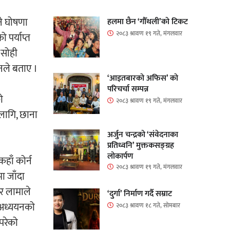
ने घोषणा
हलमा छैन ‘गौँथली’को टिकट
२०८३ श्रावण १९ गते, मंगलवार
 पर्याप्त
 सोही
नले बताए ।
‘आइतबारको अफिस’ को
परिचर्चा सम्पन्न
ो
२०८३ श्रावण १९ गते, मंगलवार
लागि, छाना
अर्जुन चन्द्रको ‘संवेदनाका
प्रतिध्वनि’ मुक्तकसङ्ग्रह
लोकार्पण
हाँ कोर्न
२०८३ श्रावण १९ गते, मंगलवार
ा जाँदा
यर लामाले
‘दुर्गा’ निर्माण गर्दै सम्राट
े अध्ययनको
२०८३ श्रावण १८ गते, सोमबार
 परेको