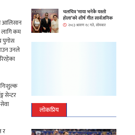
चलचित्र ‘माया भनेकै यस्तो
होला’को शीर्ष गीत सार्वजनिक
ेखि आलिसान
२०८३ श्रावण १८ गते, सोमबार
को लागि कम
च पुगोस
्याउन उनले
गरिरहेका
 निःशुल्क
्ग सेन्टर
 सेवा
लोकप्रिय
न र