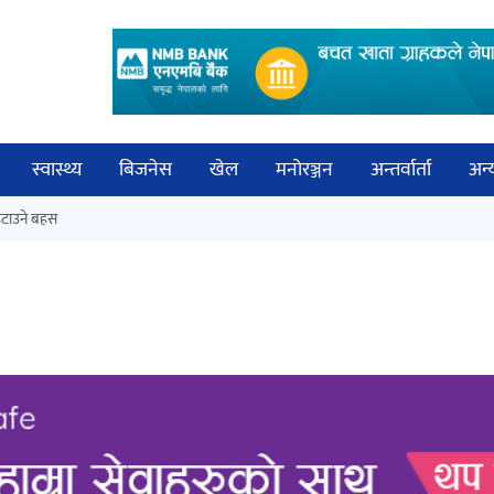
स्वास्थ्य
बिजनेस
खेल
मनोरञ्जन
अन्तर्वार्ता
अन्
विच
टाउने बहस
कक्षा १२ को मौका परीक्षाको नतिजा
बिज्
सार्वजनिक
साह
‘ईयुमा डट कम’ले बुधबारदेखि आफ्नो
औपचारिक सेवा सञ्चालनमा