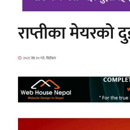
राप्तीका मेयरको दु
‘आइतबारको अफिस’ को परिचर्चा सम्पन्न
२०८१ जेष्ठ १० गते, बिहीबार
चलचित्र ‘माया भनेकै यस्तो होला’को शीर्ष
गीत सार्वजनिक