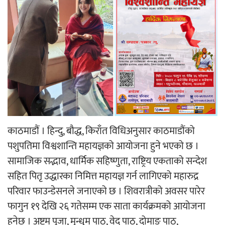
‘ईयुमा डट कम’ले बुधबारदेखि आफ्नो
औपचारिक सेवा सञ्चालनमा
हलमा छैन ‘गौँथली’को टिकट
काठमाडौं । हिन्दु, बौद्ध, किराँत विधिअनुसार काठमाडौंको
पशुपतिमा विश्वशान्ति महायज्ञको आयोजना हुने भएको छ ।
सामाजिक सद्भाव, धार्मिक सहिष्णुता, राष्ट्रिय एकताको सन्देश
‘आइतबारको अफिस’ को परिचर्चा सम्पन्न
सहित पितृ उद्धारका निमित्त महायज्ञ गर्न लागिएको महारुद्र
परिवार फाउन्डेसनले जनाएको छ । शिवरात्रीको अवसर पारेर
फागुन १९ देखि २६ गतेसम्म एक साता कार्यक्रमको आयोजना
हुनेछ । अष्टम पूजा, मुन्धुम पाठ, वेद पाठ, दोमाङ पाठ,