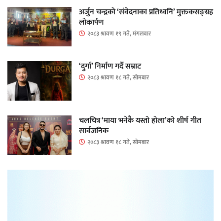
अर्जुन चन्द्रको ‘संवेदनाका प्रतिध्वनि’ मुक्तकसङ्ग्रह
लोकार्पण
२०८३ श्रावण १९ गते, मंगलवार
‘दुर्गा’ निर्माण गर्दै सम्राट
२०८३ श्रावण १८ गते, सोमबार
चलचित्र ‘माया भनेकै यस्तो होला’को शीर्ष गीत
सार्वजनिक
२०८३ श्रावण १८ गते, सोमबार