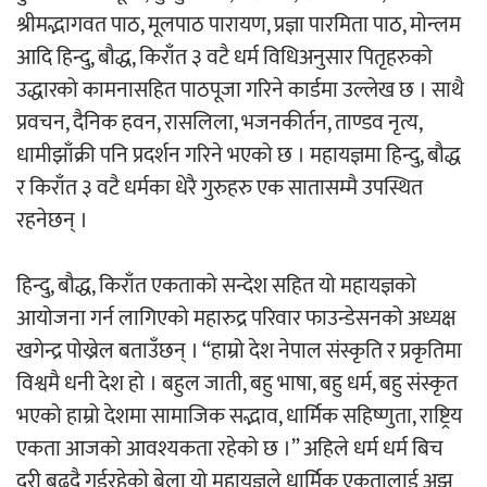
श्रीमद्भागवत पाठ, मूलपाठ पारायण, प्रज्ञा पारमिता पाठ, मोन्लम
आदि हिन्दु, बौद्ध, किराँत ३ वटै धर्म विधिअनुसार पितृहरुको
अर्जुन चन्द्रको ‘संवेदनाका प्रतिध्वनि’
उद्धारको कामनासहित पाठपूजा गरिने कार्डमा उल्लेख छ । साथै
मुक्तकसङ्ग्रह लोकार्पण
प्रवचन, दैनिक हवन, रासलिला, भजनकीर्तन, ताण्डव नृत्य,
धामीझाँक्री पनि प्रदर्शन गरिने भएको छ । महायज्ञमा हिन्दु, बौद्ध
र किराँत ३ वटै धर्मका धेरै गुरुहरु एक सातासम्मै उपस्थित
रहनेछन् ।
‘दुर्गा’ निर्माण गर्दै सम्राट
हिन्दु, बौद्ध, किराँत एकताको सन्देश सहित यो महायज्ञको
आयोजना गर्न लागिएको महारुद्र परिवार फाउन्डेसनको अध्यक्ष
खगेन्द्र पोख्रेल बताउँछन् । “हाम्रो देश नेपाल संस्कृति र प्रकृतिमा
विश्वमै धनी देश हो । बहुल जाती, बहु भाषा, बहु धर्म, बहु संस्कृत
चलचित्र ‘माया भनेकै यस्तो होला’को शीर्ष गीत
भएको हाम्रो देशमा सामाजिक सद्भाव, धार्मिक सहिष्णुता, राष्ट्रिय
सार्वजनिक
एकता आजको आवश्यकता रहेको छ ।” अहिले धर्म धर्म बिच
दुरी बढ्दै गईरहेको बेला यो महायज्ञले धार्मिक एकतालाई अझ