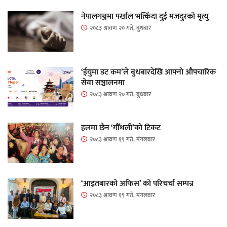
नेपालगञ्जमा पर्खाल भत्किँदा दुई मजदुरको मृत्यु
२०८३ श्रावण २० गते, बुधबार
‘ईयुमा डट कम’ले बुधबारदेखि आफ्नो औपचारिक
सेवा सञ्चालनमा
२०८३ श्रावण २० गते, बुधबार
हलमा छैन ‘गौँथली’को टिकट
२०८३ श्रावण १९ गते, मंगलवार
‘आइतबारको अफिस’ को परिचर्चा सम्पन्न
२०८३ श्रावण १९ गते, मंगलवार