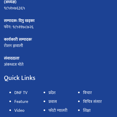
(अध्यक्ष)
९८५१०७६३६५
सम्पादक: दिपु खड्का
फोन: ९८५११७८७२६
कार्यकारी सम्पादकः
रोशन ज्ञवाली
संवाददाताः
अंकध्वज मोते
Quick Links
DNF TV
प्रदेश
विचार
Feature
प्रवास
विचित्र संसार
Video
फोटो ग्यालरी
शिक्षा