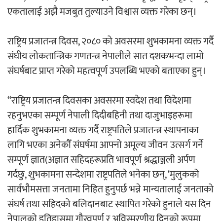
एकतालाई अझै मजबुत तुल्याउने विश्वास व्यक्त गरेका छन्।
‘ईयुमा डट कम’ले बुधबारदेखि आफ्नो
औपचारिक सेवा सञ्चालनमा
राष्ट्रिय प्रजातन्त्र दिवस, २०८० को अवसरमा शुभकामना व्यक्त गर्दै
संघीय लोकतान्त्रिक गणतन्त्र नेपालीले सात दशकभन्दा लामो
संघर्षबाट प्राप्त गरेको महत्वपूर्ण उपलब्धि भएको बताएका हुन्।
हलमा छैन ‘गौँथली’को टिकट
“राष्ट्रिय प्रजातन्त्र दिवसका अवसरमा स्वदेश तथा विदेशमा
रहनुभएका सम्पूर्ण नेपाली दिदीबहिनी तथा दाजुभाइहरूमा
हार्दिक शुभकामना व्यक्त गर्दै राष्ट्रपतिले प्रजातन्त्र स्थापनाका
लागि भएका अनेकौँ संघर्षमा आफ्नो अमूल्य जीवन उत्सर्ग गर्ने
सम्पूर्ण ज्ञात(अज्ञात सहिदहरूप्रति भावपूर्ण श्रद्धाञ्जली अर्पण
‘आइतबारको अफिस’ को परिचर्चा सम्पन्न
गर्दछु, शुभकामना सन्देशमा राष्ट्रपतिले भनेका छन्, ‘मुलुकको
सार्वभौमसत्ता जनतामा निहित हुनुपर्छ भन्ने मान्यतालाई जनताको
संघर्ष तथा सहिदको बलिदानबाट स्थापित गरेको हुनाले यस दिन
नेपालको इतिहासमा गौरवपूर्ण र अविस्मरणीय दिनको रूपमा