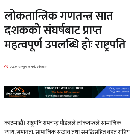
सार्वजनिक
लोकतान्त्रिक गणतन्त्र सात
दशकको संघर्षबाट प्राप्त
महत्वपूर्ण उपलब्धि होः राष्ट्रपति
माताकाे नाममा गलत गतिविधि गर्ने थापा प्रहरी
नियन्त्रणमा
२०८० फाल्गुन ७ गते, सोमबार
नेपालगञ्जमा पर्खाल भत्किँदा दुई मजदुरको मृत्यु
काठमाडौं। राष्ट्रपति रामचन्द्र पौडेलले लोकतन्त्रले सामाजिक
न्याय, समानता, सामाजिक सद्भाव तथा समृद्धिसहित बृहत् राष्ट्रिय