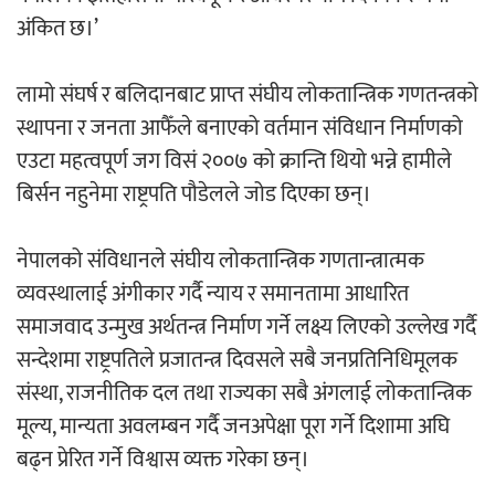
अंकित छ।’
अर्जुन चन्द्रको ‘संवेदनाका प्रतिध्वनि’
लामो संघर्ष र बलिदानबाट प्राप्त संघीय लोकतान्त्रिक गणतन्त्रको
मुक्तकसङ्ग्रह लोकार्पण
स्थापना र जनता आफैँले बनाएको वर्तमान संविधान निर्माणको
एउटा महत्वपूर्ण जग विसं २००७ को क्रान्ति थियो भन्ने हामीले
बिर्सन नहुनेमा राष्ट्रपति पौडेलले जोड दिएका छन्।
‘दुर्गा’ निर्माण गर्दै सम्राट
नेपालको संविधानले संघीय लोकतान्त्रिक गणतान्त्रात्मक
व्यवस्थालाई अंगीकार गर्दै न्याय र समानतामा आधारित
समाजवाद उन्मुख अर्थतन्त्र निर्माण गर्ने लक्ष्य लिएको उल्लेख गर्दै
सन्देशमा राष्ट्रपतिले प्रजातन्त्र दिवसले सबै जनप्रतिनिधिमूलक
संस्था, राजनीतिक दल तथा राज्यका सबै अंगलाई लोकतान्त्रिक
चलचित्र ‘माया भनेकै यस्तो होला’को शीर्ष गीत
मूल्य, मान्यता अवलम्बन गर्दै जनअपेक्षा पूरा गर्ने दिशामा अघि
सार्वजनिक
बढ्न प्रेरित गर्ने विश्वास व्यक्त गरेका छन्।