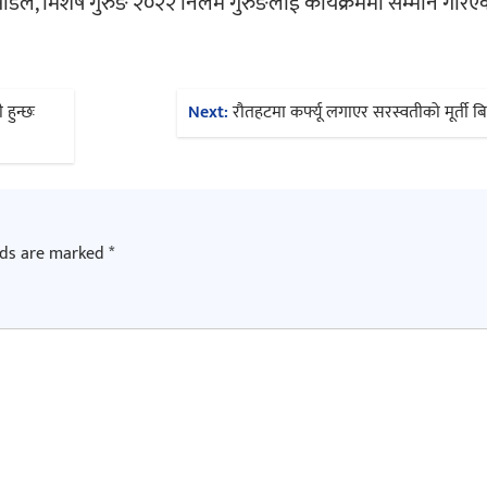
पौडेल, मिशेष गुरुङ २०२२ निलम गुरुङलाई कार्यक्रममा सम्मान गरिए
हुन्छः
Next:
रौतहटमा कर्फ्यू लगाएर सरस्वतीको मूर्ती ब
lds are marked
*