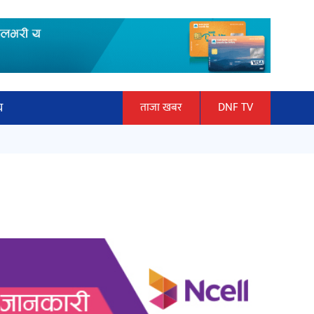
य
ताजा खबर
DNF TV
ार
हलमा छैन ‘गौँथली’को टिकट
ञान प्रबिधि
ित्य
‘दुर्गा’ निर्माण गर्दै सम्राट