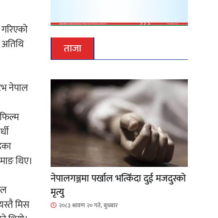
ण गरिएको
ख अतिथि
ताजा
िभ नेपाल
 फिल्म
्धी
डिका
तामाङ थिए।
नेपालगञ्जमा पर्खाल भत्किँदा दुई मजदुरको
दल
मृत्यु
यस्तै मिस
२०८३ श्रावण २० गते, बुधबार