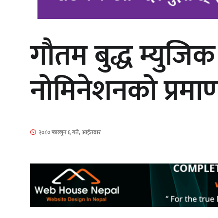
गौतम बुद्ध म्युजि
चलचित्र ‘माया भनेकै यस्तो होला’को शीर्ष
गीत सार्वजनिक
नोमिनेशनको प्रमा
सिरानचोक गाउँपालिका पूर्व अध्यक्ष
२०८० फाल्गुन ६ गते, आईतवार
गुरुङलाई सम्मान