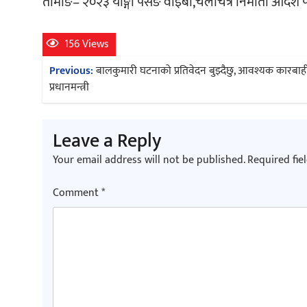
तामाङ– २०२३ याङ्गी पसङ वाइबा,चलचित्र निर्माता आदर्श 
156 Views
Post
Previous:
बालकुमारी घटनाको प्रतिवेदन बुझ्दैछु, आवश्यक कारबाही 
navigation
प्रधानमन्त्री
Leave a Reply
Your email address will not be published.
Required fie
Comment
*