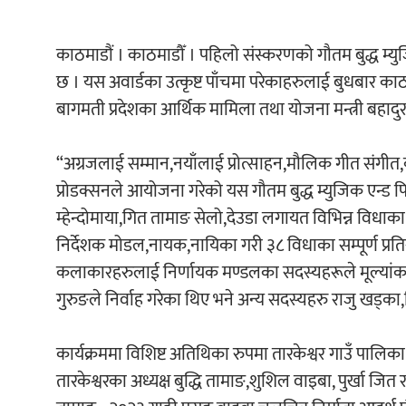
काठमाडौं । काठमाडौँ । पहिलो संस्करणको गौतम बुद्ध म्य
छ । यस अवार्डका उत्कृष्ट पाँचमा परेकाहरुलाई बुधबार काठ
बागमती प्रदेशका आर्थिक मामिला तथा योजना मन्त्री बहादुरसि
“अग्रजलाई सम्मान,नयाँलाई प्रोत्साहन,मौलिक गीत संगीत,
प्रोडक्सनले आयोजना गरेको यस गौतम बुद्ध म्युजिक एन्ड फि
म्हेन्दोमाया,गित तामाङ सेलो,देउडा लगायत विभिन्न विधा
निर्देशक मोडल,नायक,नायिका गरी ३८ विधाका सम्पूर्ण प्रतिस्
कलाकारहरुलाई निर्णायक मण्डलका सदस्यहरूले मूल्यांकन गर
गुरुङले निर्वाह गरेका थिए भने अन्य सदस्यहरु राजु खड्क
कार्यक्रममा विशिष्ट अतिथिका रुपमा तारकेश्वर गाउँ पालिक
तारकेश्वरका अध्यक्ष बुद्धि तामाङ,शुशिल वाइबा, पुर्खा ज