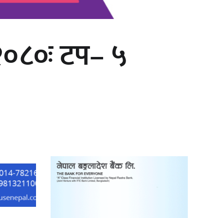
–२०८०ः टप– ५
गीति एल्बम ‘जागृति’ लोकार्पण