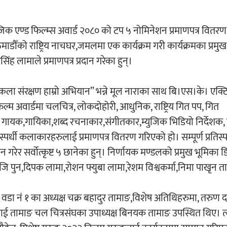
ुजिक एण्ड फिल्म्स अवार्ड २०८० को टप ५ नोमिनेशन प्रमाणपत्र वितर
माडौँको राष्ट्रिय नाचघर,जमलमा एक कार्यक्रम गरी कार्यक्रमका प्रमु
ंह लामाले प्रमाणपत्र प्रदान गरेका हुन्।
कला संरक्षण हाम्रो अभियान” भन्ने मूल नाराका साथ बि।एस।के। एक्ट
ल्म अवार्डमा चलचित्र, लोकदोहोरी, आधुनिक, राष्ट्रिय गित पप, गित
का गायक,गायिका,शब्द रचनाकार,संगीतकार,म्युजिक भिडियो निर्देशक,
पर्धी कलाकारहरुलाई प्रमाणपत्र वितरण गरिएको हो। सम्पूर्ण प्रतिस्पर
ेर सर्वोत्कृष्ट ५ छानेका हुन्। निर्णायक मण्डलको प्रमुख भूमिका 
ा,जि पुन,दिपक लामा,रोशन फ्युबा लामा,रेशम विश्वकर्मा,निमा पाखृन 
ा वडा नं १ का अध्यक्ष चक्र बहादुर तामाङ,विशेष अतिथिहरुमा, तरुण 
ित राई तामाङ चल चित्रसंघका उपाध्यक्ष बिनयक तामाङ उपस्थित थिए। त्