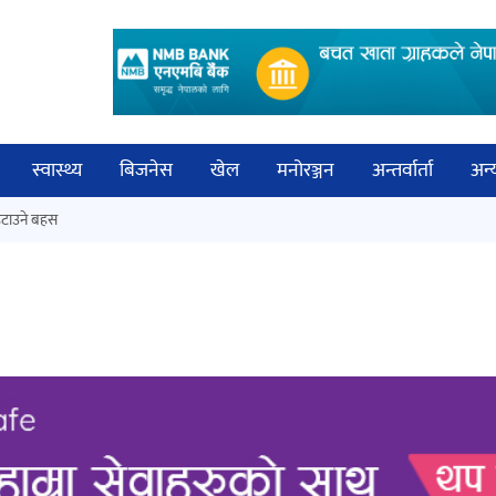
स्वास्थ्य
बिजनेस
खेल
मनोरञ्जन
अन्तर्वार्ता
अन्
विच
टाउने बहस
‘ईयुमा डट कम’ले बुधबारदेखि आफ्नो
बिज्
औपचारिक सेवा सञ्चालनमा
साह
अर्जुन चन्द्रको ‘संवेदनाका प्रतिध्वनि’
मुक्तकसङ्ग्रह लोकार्पण