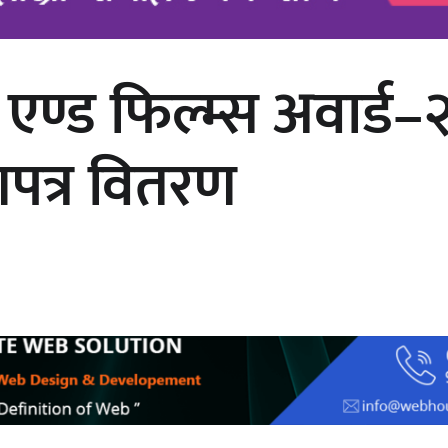
क एण्ड फिल्म्स अवार्ड
काठमाडौं युथ कन्क्लेभ २०२६ भव्यताका
साथ सम्पन्न
णपत्र वितरण