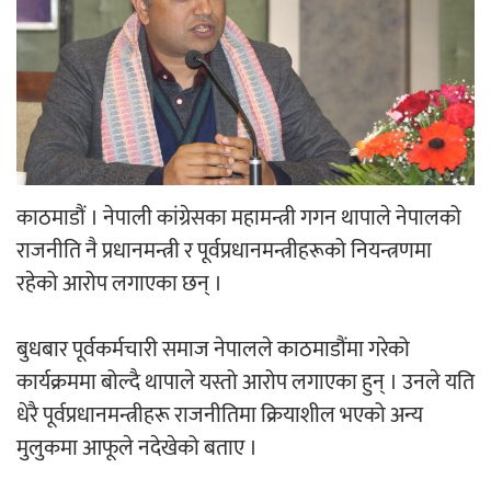
‘ईयुमा डट कम’ले बुधबारदेखि आफ्नो
औपचारिक सेवा सञ्चालनमा
हलमा छैन ‘गौँथली’को टिकट
काठमाडौं । नेपाली कांग्रेसका महामन्त्री गगन थापाले नेपालको
राजनीति नै प्रधानमन्त्री र पूर्वप्रधानमन्त्रीहरूको नियन्त्रणमा
रहेको आरोप लगाएका छन् ।
बुधबार पूर्वकर्मचारी समाज नेपालले काठमाडौंमा गरेको
‘आइतबारको अफिस’ को परिचर्चा सम्पन्न
कार्यक्रममा बोल्दै थापाले यस्तो आरोप लगाएका हुन् । उनले यति
धेरै पूर्वप्रधानमन्त्रीहरू राजनीतिमा क्रियाशील भएको अन्य
मुलुकमा आफूले नदेखेको बताए ।