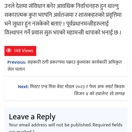
उनले देशमा संविधान बनेर आवधिक निर्वाचनहरु हुन थाल्नु
सकारात्मक कुरा भएपनि अर्थतन्त्रमा र शासकहरुको प्रवृत्तिमा
अर्जुन चन्द्रको ‘संवेदनाका प्रतिध्वनि’
भने सुधार हुन नसकेको बताए । पूर्वप्रधानमन्त्रीहरुलाई
मुक्तकसङ्ग्रह लोकार्पण
विस्थापन गर्ने प्रयास सुरु भएको महामन्त्री थापाको भनाई छ ।
148 Views
Post
Previous:
सहकारी ठगी प्रकरणमा पक्राउ कुश्माका कार्यकारी अधिकृत
‘दुर्गा’ निर्माण गर्दै सम्राट
navigation
जेल चलान
Next:
मिस्टर एन्ड मिस बेस्ट मोडल २०२३ र फेस अफ स्मार्ट किडस
सिजन ४ को ट्यालेन्ट शो सम्पन्न
चलचित्र ‘माया भनेकै यस्तो होला’को शीर्ष गीत
Leave a Reply
सार्वजनिक
Your email address will not be published.
Required fields