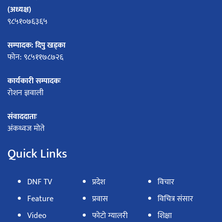
(अध्यक्ष)
९८५१०७६३६५
सम्पादक: दिपु खड्का
फोन: ९८५११७८७२६
कार्यकारी सम्पादकः
रोशन ज्ञवाली
संवाददाताः
अंकध्वज मोते
Quick Links
DNF TV
प्रदेश
विचार
Feature
प्रवास
विचित्र संसार
Video
फोटो ग्यालरी
शिक्षा