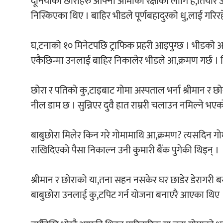
दूनियाँँका छोराहरु आफ्नी आमाको रक्षाका लागि ह,तियार उठ
निस्किएका थिए । बाहिर भीडले पूर्णबहादुरको धु,लाई गरि
घ,टनाको १० मिनेटपछि ट्राफिक प्रहरी आइपुग्छ । भीडको आ
एकैछिन्मा उनलाई बाहिर निकालेर भीडले आ,क्रमण गर्छ । बि
छोरा र पतिको कु,टाइबाट गोमा अस्पताल भर्ना श्रीमान र
नील डाम छ । सुन्निएर दुवै हात राम्ररी चलाउन नमिल्ने भ
बाबुछोरा मिलेर किन गरे गोमामाथि आ,क्रमण? त्यसदिन गोमा 
राखिदिएको पैसा निकाल्न उनी कुमारी बैंक पुगेकी थिइन् ।
श्रीमान र छोराको या,तना सहन नसकेर घर छाडेर डेरागरी
बाबुछोरा उनलाई कु,टपिट गर्न योजना बनाएरै आएका थिए 