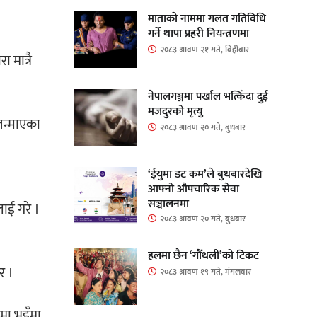
माताकाे नाममा गलत गतिविधि
गर्ने थापा प्रहरी नियन्त्रणमा
२०८३ श्रावण २१ गते, बिहीबार
 मात्रै
नेपालगञ्जमा पर्खाल भत्किँदा दुई
मजदुरको मृत्यु
जन्माएका
२०८३ श्रावण २० गते, बुधबार
‘ईयुमा डट कम’ले बुधबारदेखि
आफ्नो औपचारिक सेवा
सञ्चालनमा
ाई गरे ।
२०८३ श्रावण २० गते, बुधबार
हलमा छैन ‘गौँथली’को टिकट
र ।
२०८३ श्रावण १९ गते, मंगलवार
मा भुइँमा