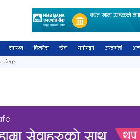
स्वास्थ्य
बिजनेस
खेल
मनोरञ्जन
अन्तर्वार्ता
अन्
विच
टाउने बहस
नेपालगञ्जमा पर्खाल भत्किँदा दुई मजदुरको
बिज्
मृत्यु
साह
‘आइतबारको अफिस’ को परिचर्चा सम्पन्न