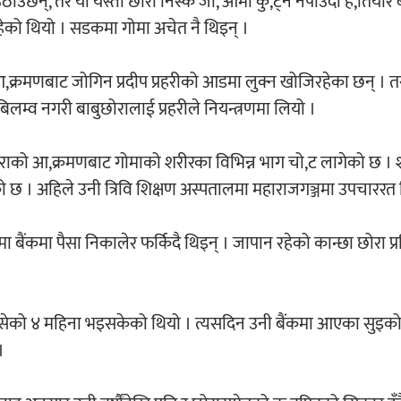
ाउँछन्, तर यी यस्ता छोरा निस्के जो, आमा कु,ट्न नपाउँदा ह,तियार 
रहेको थियो । सडकमा गोमा अचेत नै थिइन् ।
,क्रमणबाट जोगिन प्रदीप प्रहरीको आडमा लुक्न खोजिरहेका छन् । त
लम्व नगरी बाबुछोरालाई प्रहरीले नियन्त्रणमा लियो ।
 छोराको आ,क्रमणबाट गोमाको शरीरका विभिन्न भाग चो,ट लागेको छ ।
एको छ । अहिले उनी त्रिवि शिक्षण अस्पतालमा महाराजगञ्जमा उपचाररत 
बैंकमा पैसा निकालेर फर्किदै थिइन् । जापान रहेको कान्छा छोरा प्
 बसेको ४ महिना भइसकेको थियो । त्यसदिन उनी बैंकमा आएका सुइक
।