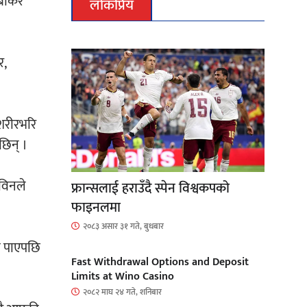
बोकेर
लोकप्रिय
र,
 शरीरभरि
छिन् ।
रविनले
फ्रान्सलाई हराउँदै स्पेन विश्वकपको
फाइनलमा
२०८३ असार ३१ गते, बुधबार
ो पाएपछि
Fast Withdrawal Options and Deposit
Limits at Wino Casino
२०८२ माघ २४ गते, शनिबार