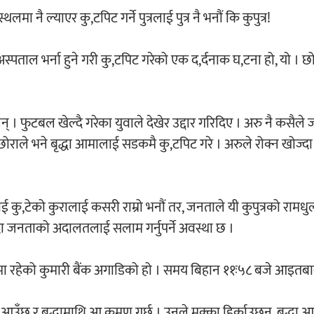
 ल्याएर कु,टपिट गर्ने पुत्रलाई पुत्र नै भनौं कि कुपुत्र!
ल भर्ना हुने गरी कु,टपिट गरेको एक द,र्दनाक घ,टना हो, यो । छोरा
 फुटबल खेल्दै गरेका युवाले देखेर उद्दार गरिदिए । अरु नै कसैले 
राले भने बृद्धा आमालाई सडकमै कु,टपिट गरे । अरुले रोक्न खोज्दा
 कु,टेको कुरालाई कसरी राम्रो भनौं तर, जनताले यी कुपुत्रको रामधुल
बुझ्दा जनताको अदालतलाई सलाम गर्नुपर्ने अवस्था छ ।
ा रहेको कुमारी बैंक अगाडिको हो । समय बिहान ११ः५८ बजे आइतबा
 आउँछ र बृद्धामाथि आ,क्रमण गर्छ । उनले मुक्का हिर्काउछन्, बृद्धा आ