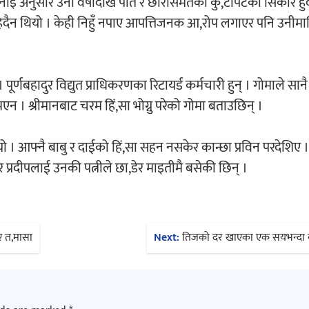
भनाइ अनुसार उनी वर्षौंदेखि पति र छोरासमेतको कु,टपिटको सिकार हु
चाहिदैन थियो । केही निहुँ नपाए आपत्तिजनक आ,रोप लगाएर पनि उनीमा
ूर्णबहादुर विद्युत प्राधिकरणका रिटायर्ड कर्मचारी हुन् । गोमाले सानै
। श्रीमानबाट चरम हिं,सा भोग्नु परेको गोमा बताउछिन् ।
ो । आफ्नै बाबु र दाईको हिं,सा सहन नसकेर कान्छा प्रविन परदेशिए ।
भएर प्रदीपलाई उनकी पत्नीले छा,डेर माइतीमै बसेकी छिन् ।
ए त,मासा
Next:
तिजको दर खाएका एक सयभन्दा ब