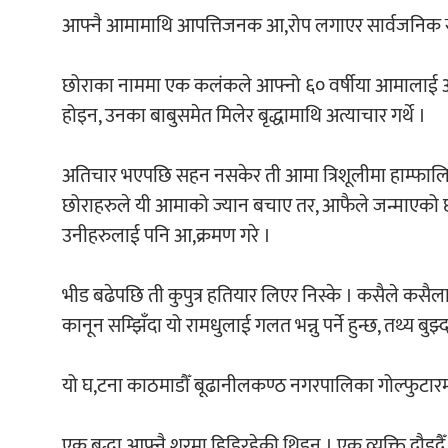
आफ्नै आमामाथि आपत्तिजनक आ,रोप लगाएर सार्वजनिक स्थलमा नै
छोराका नाममा एक कलंकले आफ्नो ६० वर्षीया आमालाई अस्पता
होइन, उनका बाबुसमेत मिलेर बृद्धामाथि अत्याचार गर्थे ।
अतिचार भएपछि सहन नसकेर ती आमा त्रिशूलीमा हाम्फालिन् ।
छोराहरुले यी आमाको ज्यान बचाए तर, आफैले जन्माएको छो
उनीहरुलाई पनि आ,क्रमण गरे ।
भीड बढेपछि ती कुपुत्र हतियार लिएर निस्के । कसैले कसैलाई
कानून सम्झिँदा यो रामधुलाई गलत भन्नु पर्ने हुन्छ, तथ्य 
यो घ,टना काठमाडौँ बूढानीलकण्ठ नगरपालिका गोल्फुटारम
एक बृद्धा आफ्नै शुरमा हिडिरहेकी थिइन् । एक व्यक्ति दौडदैँ