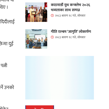
हीमाथि यी
काठमाडौं युथ कन्क्लेभ २०२६
थिए ।
भव्यताका साथ सम्पन्न
२०८३ श्रावण १८ गते, सोमबार
ी दिदीलाई
गीति एल्बम ‘जागृति’ लोकार्पण
२०८३ श्रावण १८ गते, सोमबार
न्मा दुई
पत्नी
र्ने उनको