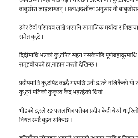
एकैछिन्मा त्यहाँ भीड बढ्न थाल्छ । अरुले पनि कु,टपिटमा
बाबुछोरा जाइलाग्छन् । प्रत्यक्षदर्शीका अनुसार यी बाबु
उमेर हेर्दा परिपक्व लाग्ने भएपनि सामाजिक मर्यादा र शिष्
समेत कु,टे ।
दिदीमाथि भएको कु,टपिट सहन नसकेपछि पूर्णबहादुरमाथि यी यु
समूहबीचको हा,नाहान जस्तो देखिन्छ ।
प्रदीपमाथि कु,टपिट बढ्दै गएपछि उनी ड,रले नजिकैको यो र
कु,ट्ने पतिको कुकृत्य कैद भइरहेको थियो ।
भीडको ड,रले रङ पसलभित्र पसेका प्रदीप केही बेरमै धा,रिल
नियत स्पष्टै बुझ्न सकिन्छ ।