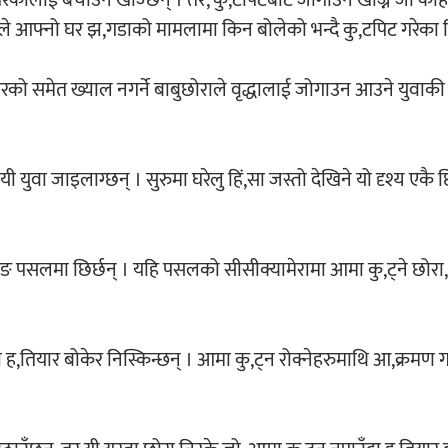
 परेकालाई बचाउँन खोज्छन् । तर, कु,टपिटबाट जोगाउने खोज्ने जो को
छोराले आफ्नो घर झ,गडाको मामलामा किन बोलेको भन्दै कु,टपिट गरेका 
टाचारको समेत ख्याल नगर्ने बाबुछोराले वृद्धालाई जोगाउन आउने युवाक
वा जाइलाग्छन् । सुरुमा घरेलु हिं,सा जस्तो देखिने यो दृश्य एकै छि
ङ पसलमा छिर्छन् । यहि पसलको सीसीक्यामेरामा आमा कु,ट्ने छोरा, 
ो ह,तियार बोकेर निस्किन्छन् । आमा कु,ट्न रोक्नेहरुमाथि आ,क्रमण ग