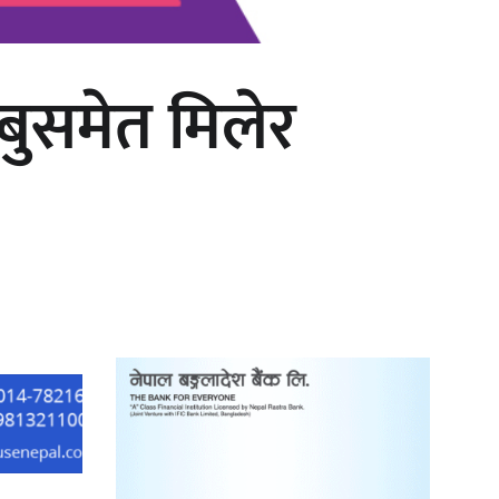
बुसमेत मिलेर
काठमाडौं युथ कन्क्लेभ २०२६ भव्यताका
साथ सम्पन्न