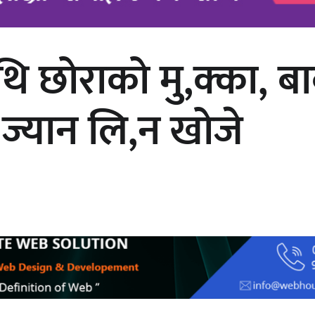
ि छोराको मु,क्का, बा
चलचित्र ‘माया भनेकै यस्तो होला’को शीर्ष
गीत सार्वजनिक
 ज्यान लि,न खोजे