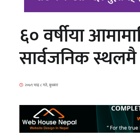
६० वर्षीया आमामाथ
‘दुर्गा’ निर्माण गर्दै सम्राट
सार्वजनिक स्थलमै
गीति एल्बम ‘जागृति’ लोकार्पण
२०७९ भाद्र ८ गते, बुधबार