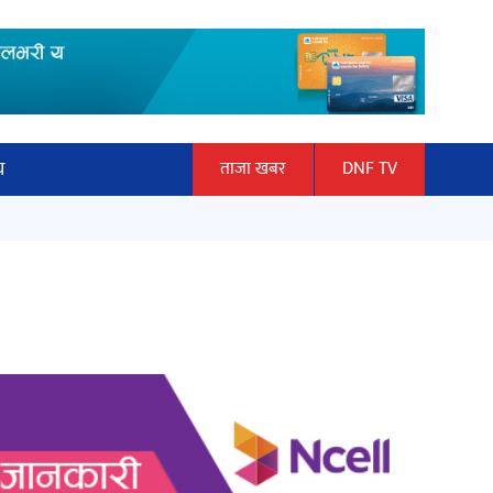
य
ताजा खबर
DNF TV
ार
‘ईयुमा डट कम’ले बुधबारदेखि आफ्नो
ञान प्रबिधि
औपचारिक सेवा सञ्चालनमा
ित्य
अर्जुन चन्द्रको ‘संवेदनाका प्रतिध्वनि’
मुक्तकसङ्ग्रह लोकार्पण