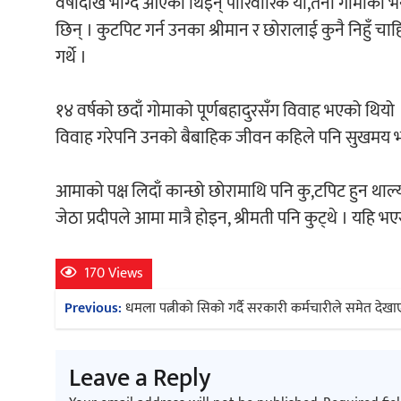
वर्षौदेखि भोग्दै आएकी थिइन् पारिवारिक या,तना गोमाको 
छिन् । कुटपिट गर्न उनका श्रीमान र छोरालाई कुनै निहुँ 
गर्थे ।
१४ वर्षको छदाँ गोमाको पूर्णबहादुरसँग विवाह भएको थियो । प
विवाह गरेपनि उनको बैबाहिक जीवन कहिले पनि सुखमय भएन 
आमाको पक्ष लिदाँ कान्छो छोरामाथि पनि कु,टपिट हुन थाल्य
जेठा प्रदीपले आमा मात्रै होइन, श्रीमती पनि कुट्थे । यहि 
170 Views
Post
Previous:
धमला पत्नीको सिको गर्दै सरकारी कर्मचारीले समेत देखा
navigation
Leave a Reply