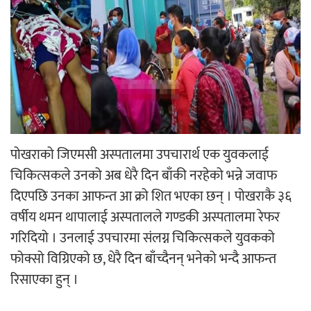
‘आइतबारको अफिस’ को परिचर्चा सम्पन्न
अर्जुन चन्द्रको ‘संवेदनाका प्रतिध्वनि’
मुक्तकसङ्ग्रह लोकार्पण
पोखराको जिएमसी अस्पतालमा उपचारार्थ एक युवकलाई
चिकित्सकले उनको अब धेरै दिन बाँकी नरहेको भन्ने जवाफ
दिएपछि उनका आफन्त आ क्रो शित भएका छन् । पोखराकै ३६
वर्षीय थमन थापालाई अस्पतालले गण्डकी अस्पतालमा रेफर
गरिदियो । उनलाई उपचारमा संलग्न चिकित्सकले युवकको
‘दुर्गा’ निर्माण गर्दै सम्राट
फोक्सो विग्रिएको छ, धेरै दिन बाँच्दैनन् भनेको भन्दै आफन्त
रिसाएका हुन् ।