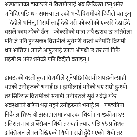
अस्पतालका डाक्टरले नै विरामीलाई अब सिकिस्त छन् भनेर
भनिदिएपछि थप समस्या आएको भन्दै विरामीको दिदीले बताइन्
चलचित्र ‘माया भनेकै यस्तो होला’को शीर्ष गीत
। दिदीले भनिन्, विरामीलाई देख्ने गरी फोक्सोको एक्सरे देखाउँदै
सार्वजनिक
यसले काम गरेको छैन । फोक्सोको मात्रा सबै खराब छ जतिवेला
पनि जे पनि हुनसक्छ विरामीले सुन्नेगरी यस्तो भनेपछि विरामी
थप आत्तिए । उनले आफुलाई एउटा औषधी छ तर त्यो निकै
महंगो छ भनेर भनेको पनि दिदीले बताइन् ।
काठमाडौं युथ कन्क्लेभ २०२६ भव्यताका साथ
सम्पन्न
डाक्टरको यस्तो कुरा विरामीले सुनेपछि बिरामी थप हतोत्साही
भएको उनीहरुको भनाई छ । हामीलाई भनेको भए राम्रो हुन्थ्यो
तर सिरियस विरामीको अगाडी, उनीहरुले सुन्ने र देख्ने गरेर
अवस्थाको बारेमा भन्न नहुने उनीहरुको भनाई छ । गण्डकीमा
निकै आत्तिएर यो अस्पतालमा ल्याएका थियौं । गण्डकीमा ६५
गीति एल्बम ‘जागृति’ लोकार्पण
प्रतिशत मात्र अक्सिजन थियो तर यहाँ ल्याए पछि ९५ प्रतिशत
अक्सिजन लेवल देखिएको थियो । राम्रो हुँदै गएको थियो तर