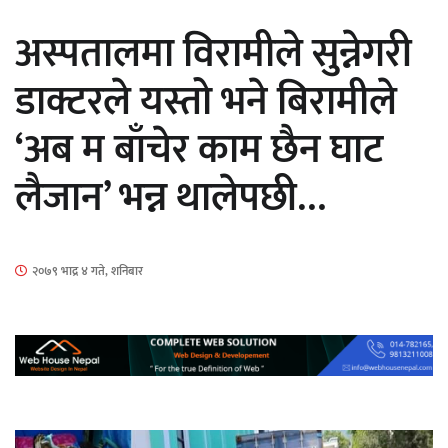
अस्पतालमा विरामीले सुन्नेगरी
डाक्टरले यस्तो भने बिरामीले
‘अब म बाँचेर काम छैन घाट
‘ईयुमा डट कम’ले बुधबारदेखि आफ्नो
लैजान’ भन्न थालेपछी…
औपचारिक सेवा सञ्चालनमा
२०७९ भाद्र ४ गते, शनिबार
हलमा छैन ‘गौँथली’को टिकट