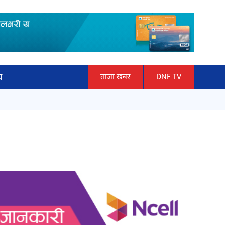
य
ताजा खबर
DNF TV
ार
माताकाे नाममा गलत गतिविधि गर्ने थापा
ञान प्रबिधि
प्रहरी नियन्त्रणमा
ित्य
हलमा छैन ‘गौँथली’को टिकट