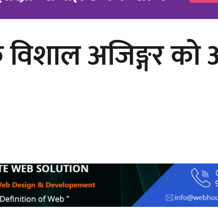
विक विशाल अजिङ्गर क
अर्जुन चन्द्रको ‘संवेदनाका प्रतिध्वनि’
मुक्तकसङ्ग्रह लोकार्पण