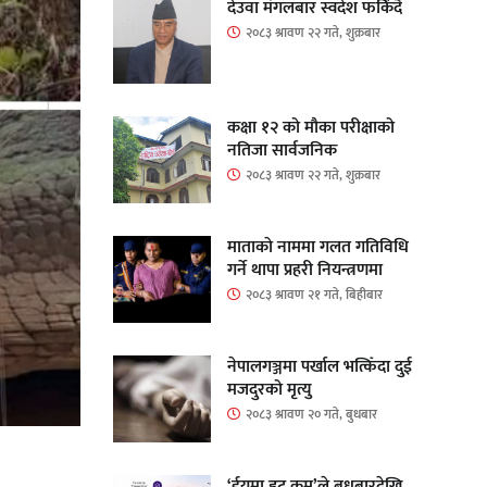
देउवा मंगलबार स्वदेश फर्किंदै
२०८३ श्रावण २२ गते, शुक्रबार
कक्षा १२ को मौका परीक्षाको
नतिजा सार्वजनिक
२०८३ श्रावण २२ गते, शुक्रबार
माताकाे नाममा गलत गतिविधि
गर्ने थापा प्रहरी नियन्त्रणमा
२०८३ श्रावण २१ गते, बिहीबार
नेपालगञ्जमा पर्खाल भत्किँदा दुई
मजदुरको मृत्यु
२०८३ श्रावण २० गते, बुधबार
‘ईयुमा डट कम’ले बुधबारदेखि