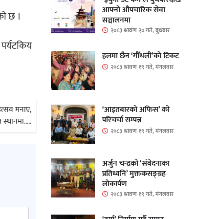
आफ्नो औपचारिक सेवा
को छ ।
सञ्चालनमा
२०८३ श्रावण २० गते, बुधबार
य पर्यटकिय
हलमा छैन ‘गौँथली’को टिकट
२०८३ श्रावण १९ गते, मंगलवार
‘आइतबारको अफिस’ को
उत्सव मनाए,
परिचर्चा सम्पन्न
ित स्थानमा…..
२०८३ श्रावण १९ गते, मंगलवार
अर्जुन चन्द्रको ‘संवेदनाका
प्रतिध्वनि’ मुक्तकसङ्ग्रह
लोकार्पण
२०८३ श्रावण १९ गते, मंगलवार