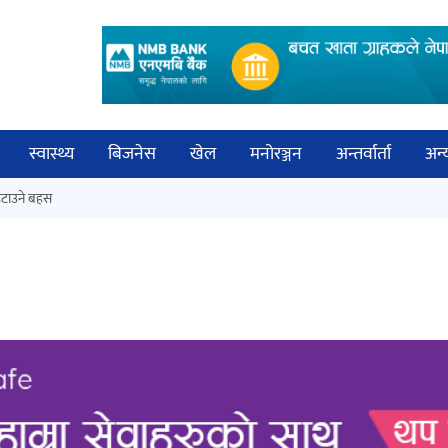
स्वास्थ्य
बिजनेस
खेल
मनोरञ्जन
अन्तर्वार्ता
अन्
विच
टाउने बहस
कक्षा १२ को मौका परीक्षाको नतिजा
बिज्
सार्वजनिक
साह
‘ईयुमा डट कम’ले बुधबारदेखि आफ्नो
औपचारिक सेवा सञ्चालनमा