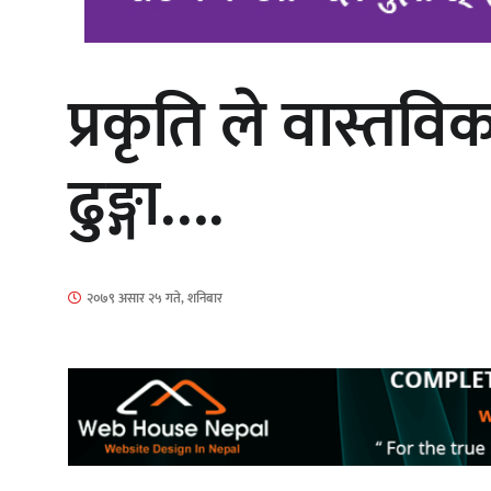
प्रकृति ले वास्त
‘आइतबारको अफिस’ को परिचर्चा सम्पन्न
ढुङ्गा….
चलचित्र ‘माया भनेकै यस्तो होला’को शीर्ष
२०७९ असार २५ गते, शनिबार
गीत सार्वजनिक