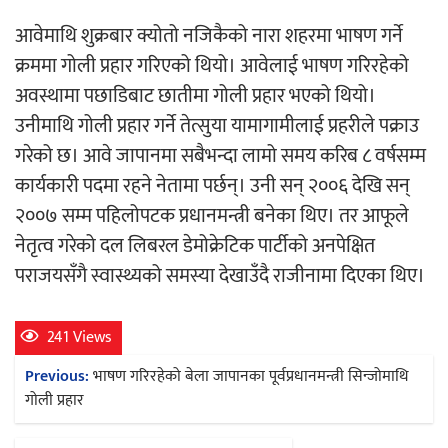
‘ईयुमा डट कम’ले बुधबारदेखि आफ्नो
आवेमाथि शुक्रबार क्योतो नजिकैको नारा शहरमा भाषण गर्ने
औपचारिक सेवा सञ्चालनमा
क्रममा गोली प्रहार गरिएको थियो। आवेलाई भाषण गरिरहेको
अवस्थामा पछाडिबाट छातीमा गोली प्रहार भएको थियो।
उनीमाथि गोली प्रहार गर्ने तेत्सुया यामागामीलाई प्रहरीले पक्राउ
गरेको छ। आवे जापानमा सबैभन्दा लामो समय करिब ८ वर्षसम्म
हलमा छैन ‘गौँथली’को टिकट
कार्यकारी पदमा रहने नेतामा पर्छन्। उनी सन् २००६ देखि सन्
२००७ सम्म पहिलोपटक प्रधानमन्त्री बनेका थिए। तर आफूले
नेतृत्व गरेको दल लिबरल डेमोक्रेटिक पार्टीको अनपेक्षित
पराजयसँगै स्वास्थ्यको समस्या देखाउँदै राजीनामा दिएका थिए।
241 Views
‘आइतबारको अफिस’ को परिचर्चा सम्पन्न
Post
Previous:
भाषण गरिरहेको बेला जापानका पूर्वप्रधानमन्त्री सिन्जोमाथि
navigation
गोली प्रहार