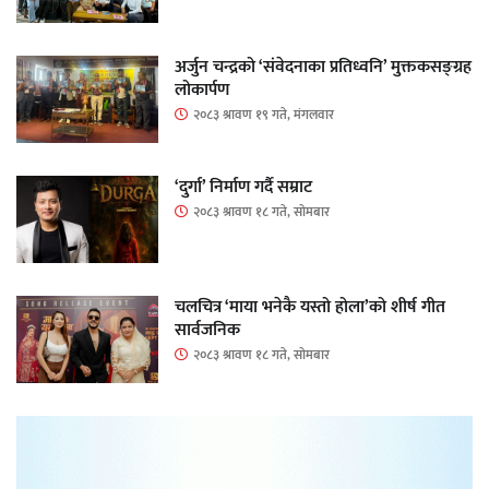
अर्जुन चन्द्रको ‘संवेदनाका प्रतिध्वनि’ मुक्तकसङ्ग्रह
लोकार्पण
२०८३ श्रावण १९ गते, मंगलवार
‘दुर्गा’ निर्माण गर्दै सम्राट
२०८३ श्रावण १८ गते, सोमबार
चलचित्र ‘माया भनेकै यस्तो होला’को शीर्ष गीत
सार्वजनिक
२०८३ श्रावण १८ गते, सोमबार