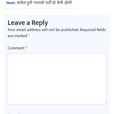
Next:
कांग्रेस हुती नभएको पार्टी होः केपी ओली
अर्जुन चन्द्रको ‘संवेदनाका प्रतिध्वनि’
Leave a Reply
मुक्तकसङ्ग्रह लोकार्पण
Your email address will not be published.
Required fields
are marked
*
Comment
*
‘दुर्गा’ निर्माण गर्दै सम्राट
चलचित्र ‘माया भनेकै यस्तो होला’को शीर्ष गीत
सार्वजनिक