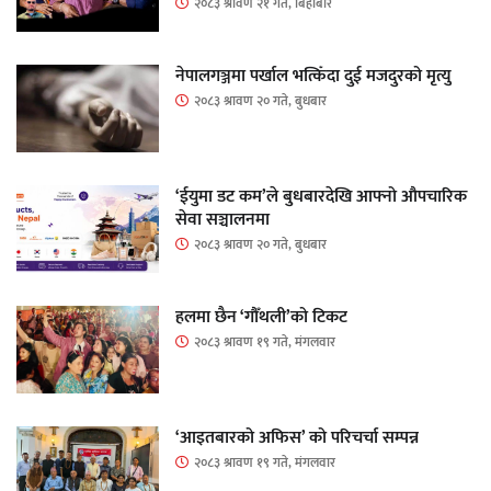
२०८३ श्रावण २१ गते, बिहीबार
नेपालगञ्जमा पर्खाल भत्किँदा दुई मजदुरको मृत्यु
२०८३ श्रावण २० गते, बुधबार
‘ईयुमा डट कम’ले बुधबारदेखि आफ्नो औपचारिक
सेवा सञ्चालनमा
२०८३ श्रावण २० गते, बुधबार
हलमा छैन ‘गौँथली’को टिकट
२०८३ श्रावण १९ गते, मंगलवार
‘आइतबारको अफिस’ को परिचर्चा सम्पन्न
२०८३ श्रावण १९ गते, मंगलवार