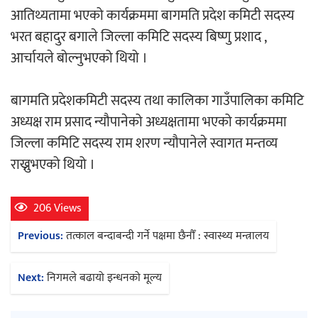
आतिथ्यतामा भएको कार्यक्रममा बागमति प्रदेश कमिटी सदस्य
भरत बहादुर बगाले जिल्ला कमिटि सदस्य बिष्णु प्रशाद ,
अर्जुन चन्द्रको ‘संवेदनाका प्रतिध्वनि’
आर्चायले बोल्नुभएको थियो ।
मुक्तकसङ्ग्रह लोकार्पण
बागमति प्रदेशकमिटी सदस्य तथा कालिका गाउँपालिका कमिटि
अध्यक्ष राम प्रसाद न्यौपानेको अध्यक्षतामा भएको कार्यक्रममा
जिल्ला कमिटि सदस्य राम शरण न्यौपानेले स्वागत मन्तव्य
‘दुर्गा’ निर्माण गर्दै सम्राट
राख्नुभएको थियो ।
206 Views
Post
Previous:
तत्काल बन्दाबन्दी गर्ने पक्षमा छैनौँ : स्वास्थ्य मन्त्रालय
navigation
चलचित्र ‘माया भनेकै यस्तो होला’को शीर्ष गीत
Next:
निगमले बढायो इन्धनको मूल्य
सार्वजनिक