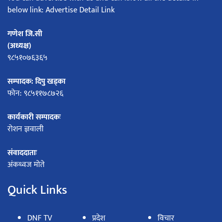
below link: Advertise Detail Link
गणेश जि.सी
(अध्यक्ष)
९८५१०७६३६५
सम्पादक: दिपु खड्का
फोन: ९८५११७८७२६
कार्यकारी सम्पादकः
रोशन ज्ञवाली
संवाददाताः
अंकध्वज मोते
Quick Links
DNF TV
प्रदेश
विचार