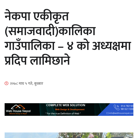
सार्वजनिक
नेकपा एकीकृत
(समाजवादी)कालिका
गाउँपालिका – ४ को अध्यक्षमा
माताकाे नाममा गलत गतिविधि गर्ने थापा प्रहरी
प्रदिप लामिछाने
नियन्त्रणमा
२०७८ माघ ५ गते, बुधबार
नेपालगञ्जमा पर्खाल भत्किँदा दुई मजदुरको मृत्यु