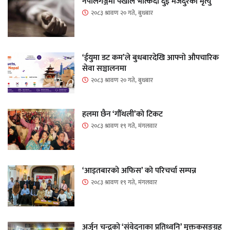
नेपालगञ्जमा पर्खाल भत्किँदा दुई मजदुरको मृत्यु
२०८३ श्रावण २० गते, बुधबार
‘ईयुमा डट कम’ले बुधबारदेखि आफ्नो औपचारिक
सेवा सञ्चालनमा
२०८३ श्रावण २० गते, बुधबार
हलमा छैन ‘गौँथली’को टिकट
२०८३ श्रावण १९ गते, मंगलवार
‘आइतबारको अफिस’ को परिचर्चा सम्पन्न
२०८३ श्रावण १९ गते, मंगलवार
अर्जुन चन्द्रको ‘संवेदनाका प्रतिध्वनि’ मुक्तकसङ्ग्रह