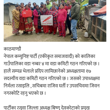
‘ईयुमा डट कम’ले बुधबारदेखि आफ्नो
औपचारिक सेवा सञ्चालनमा
हलमा छैन ‘गौँथली’को टिकट
काठमाण्डौ
नेपाल कम्युनिष्ट पार्टी (एकीकृत समाजवादी) को कालिका
गाउँपालिका वडा नम्बर ४ मा वडा कमिटी गठन गरिएको छ ।
हालै सम्पन्न भेलाले प्रदिप लामिछानेको अध्यक्षतामा १७
सदस्यीय वडा कमिटी गठन गरिएको छ । जसको उपाध्यक्षमा
‘आइतबारको अफिस’ को परिचर्चा सम्पन्न
निर्मला रसाइलि , सचिबमा राजिव घर्ती र उपसचिवमा जिवन
नगरकोटि रहनु भएको छ ।
पार्टीका रसुवा जिल्ला अध्यक्ष बिष्णु देवकोटाको प्रमुख