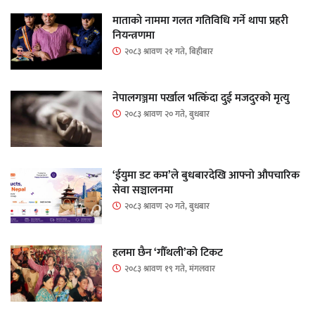
माताकाे नाममा गलत गतिविधि गर्ने थापा प्रहरी
नियन्त्रणमा
२०८३ श्रावण २१ गते, बिहीबार
नेपालगञ्जमा पर्खाल भत्किँदा दुई मजदुरको मृत्यु
२०८३ श्रावण २० गते, बुधबार
‘ईयुमा डट कम’ले बुधबारदेखि आफ्नो औपचारिक
सेवा सञ्चालनमा
२०८३ श्रावण २० गते, बुधबार
हलमा छैन ‘गौँथली’को टिकट
२०८३ श्रावण १९ गते, मंगलवार