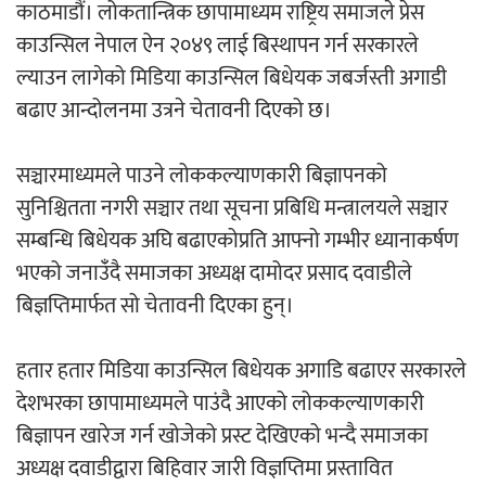
काठमाडौं। लोकतान्त्रिक छापामाध्यम राष्ट्रिय समाजले प्रेस
‘ईयुमा डट कम’ले बुधबारदेखि आफ्नो
काउन्सिल नेपाल ऐन २०४९ लाई बिस्थापन गर्न सरकारले
औपचारिक सेवा सञ्चालनमा
ल्याउन लागेको मिडिया काउन्सिल बिधेयक जबर्जस्ती अगाडी
बढाए आन्दोलनमा उत्रने चेतावनी दिएको छ।
सञ्चारमाध्यमले पाउने लोककल्याणकारी बिज्ञापनको
हलमा छैन ‘गौँथली’को टिकट
सुनिश्चितता नगरी सञ्चार तथा सूचना प्रबिधि मन्त्रालयले सञ्चार
सम्बन्धि बिधेयक अघि बढाएकोप्रति आफ्नो गम्भीर ध्यानाकर्षण
भएको जनाउंँदै समाजका अध्यक्ष दामोदर प्रसाद दवाडीले
बिज्ञप्तिमार्फत सो चेतावनी दिएका हुन्।
हतार हतार मिडिया काउन्सिल बिधेयक अगाडि बढाएर सरकारले
‘आइतबारको अफिस’ को परिचर्चा सम्पन्न
देशभरका छापामाध्यमले पाउंदै आएको लोककल्याणकारी
बिज्ञापन खारेज गर्न खोजेको प्रस्ट देखिएको भन्दै समाजका
अध्यक्ष दवाडीद्वारा बिहिवार जारी विज्ञप्तिमा प्रस्तावित