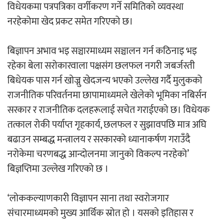
विधेयकमा पत्रपत्रिका वर्गीकरण गर्ने समितिको व्यवस्था
नरहेकोमा खेद प्रकट समेत गरिएको छ।
अर्जुन चन्द्रको ‘संवेदनाका प्रतिध्वनि’
मुक्तकसङ्ग्रह लोकार्पण
बिज्ञापन अभाव भइ सञ्चारमाध्यम सञ्चालन गर्न कठिनाइ भइ
रहेका बेला सरोकारवाला पक्षसंग छलफल नगरी जबर्जस्ती
बिधेयक पास गर्न खोज्नु खेदजन्य भएको उल्लेख गर्दै मुलुकको
राजनीतिक परिवर्तनमा छापामाध्यमले खेलेको भूमिका नबिर्सन
‘दुर्गा’ निर्माण गर्दै सम्राट
सरकार र राजनीतिक दलहरूलाई सचेत गराईएको छ। विधेयक
तत्काल रोकी पर्याप्त गृहकार्य, छलफल र सुझावपछि मात्र अघि
बढाउन सम्बद्ध मन्त्रालय र सरकारको ध्यानाकर्षण गराउँदै
नरोकेमा चरणबद्ध आन्दोलनमा जानुको विकल्प नरहेको’
बिज्ञप्तिमा उल्लेख गरिएको छ ।
चलचित्र ‘माया भनेकै यस्तो होला’को शीर्ष गीत
‘लोककल्याणकारी विज्ञापन साना तथा स्वरोजगार
सार्वजनिक
संचारमाध्यमको मुख्य आर्थिक स्रोत हो । यसको इतिहास र