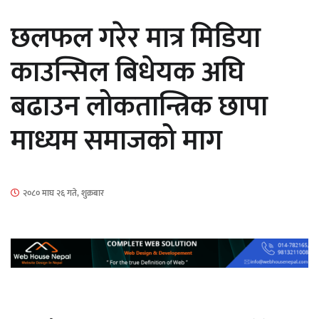
सार्वजनिक
छलफल गरेर मात्र मिडिया
काउन्सिल बिधेयक अघि
बढाउन लोकतान्त्रिक छापा
माताकाे नाममा गलत गतिविधि गर्ने थापा प्रहरी
माध्यम समाजको माग
नियन्त्रणमा
२०८० माघ २६ गते, शुक्रबार
नेपालगञ्जमा पर्खाल भत्किँदा दुई मजदुरको मृत्यु