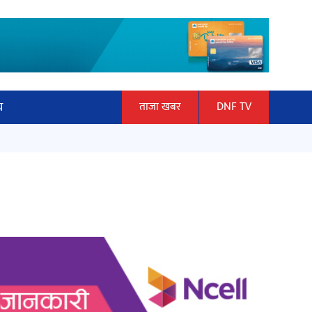
य
ताजा खबर
DNF TV
ार
माताकाे नाममा गलत गतिविधि गर्ने थापा
ञान प्रबिधि
प्रहरी नियन्त्रणमा
ित्य
हलमा छैन ‘गौँथली’को टिकट