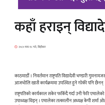
कहाँ हराइन् विद्याद
‘आइतबारको अफिस’ को परिचर्चा सम्पन्न
२०८० माघ १८ गते, बिहीबार
चलचित्र ‘माया भनेकै यस्तो होला’को शीर्ष
गीत सार्वजनिक
काठमाडौं । निवर्तमान राष्ट्रपति विद्यादेवी भण्डारी गुमन
आजभोलि खासै कार्यक्रममा उपस्थित हुने गरेकी पनि छैनन् 
राष्ट्रपतिको कार्यकाल सकेर फकिँदै गर्दा उनी फेरि एमालेको
उपाध्यक्ष थिइन् । एमालेका तत्कालीन अध्यक्ष केपी शर्मा ओल