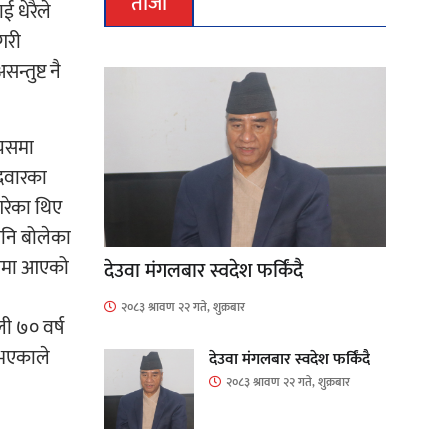
ताजा
ई धेरैले
गरी
्तुष्ट नै
्यसमा
ेदवारका
गरेका थिए
पनि बोलेका
्यममा आएको
देउवा मंगलबार स्वदेश फर्किंदै
२०८३ श्रावण २२ गते, शुक्रबार
ी ७० वर्ष
नभएकाले
देउवा मंगलबार स्वदेश फर्किंदै
२०८३ श्रावण २२ गते, शुक्रबार