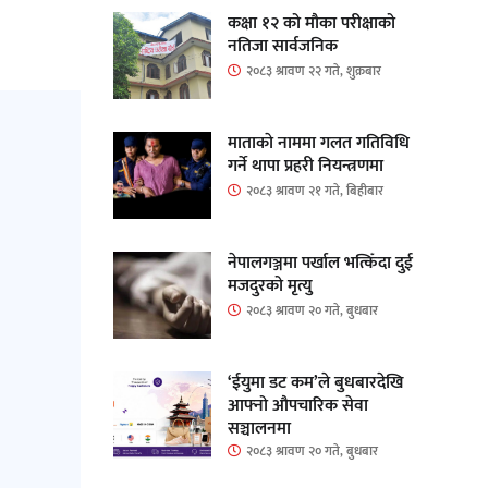
कक्षा १२ को मौका परीक्षाको
नतिजा सार्वजनिक
२०८३ श्रावण २२ गते, शुक्रबार
माताकाे नाममा गलत गतिविधि
गर्ने थापा प्रहरी नियन्त्रणमा
२०८३ श्रावण २१ गते, बिहीबार
नेपालगञ्जमा पर्खाल भत्किँदा दुई
मजदुरको मृत्यु
२०८३ श्रावण २० गते, बुधबार
‘ईयुमा डट कम’ले बुधबारदेखि
आफ्नो औपचारिक सेवा
सञ्चालनमा
२०८३ श्रावण २० गते, बुधबार