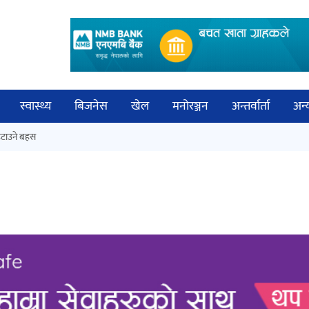
स्वास्थ्य
बिजनेस
खेल
मनोरञ्जन
अन्तर्वार्ता
अन्
विच
टाउने बहस
कक्षा १२ को मौका परीक्षाको नतिजा
बिज्
सार्वजनिक
साह
‘ईयुमा डट कम’ले बुधबारदेखि आफ्नो
औपचारिक सेवा सञ्चालनमा