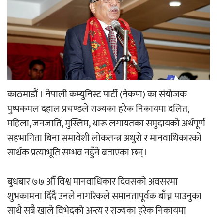
‘ईयुमा डट कम’ले बुधबारदेखि आफ्नो
औपचारिक सेवा सञ्चालनमा
हलमा छैन ‘गौँथली’को टिकट
काठमाडौं । नेपाली कम्युनिस्ट पार्टी (नेकपा) का संयोजक
पुष्पकमल दहाल प्रचण्डले राज्यका हरेक निकायमा दलित,
महिला, जनजाति, मुस्लिम, थारू लगायतका समुदायको अर्थपूर्ण
सहभागिता बिना समावेशी लोकतन्त्र अधुरो र मानवाधिकारको
सार्थक प्रत्याभूति सम्भव नहुँने बताएका छन्।
‘आइतबारको अफिस’ को परिचर्चा सम्पन्न
बुधबार ७७ औँ विश्व मानवाधिकार दिवसको अवसरमा
शुभकामना दिँदै उनले नागरिकले समानतापूर्वक बाँच्न पाउनुका
साथै सबै खाले विभेदको अन्त्य र राज्यका हरेक निकायमा