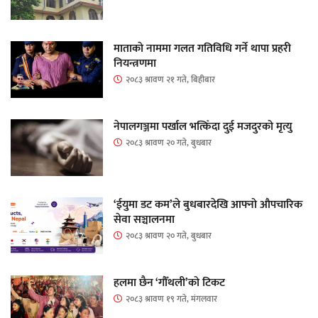
माताकाे नाममा गलत गतिविधि गर्ने थापा प्रहरी
नियन्त्रणमा
२०८३ श्रावण २१ गते, बिहीबार
नेपालगञ्जमा पर्खाल भत्किँदा दुई मजदुरको मृत्यु
२०८३ श्रावण २० गते, बुधबार
‘ईयुमा डट कम’ले बुधबारदेखि आफ्नो औपचारिक
सेवा सञ्चालनमा
२०८३ श्रावण २० गते, बुधबार
हलमा छैन ‘गौँथली’को टिकट
२०८३ श्रावण १९ गते, मंगलवार