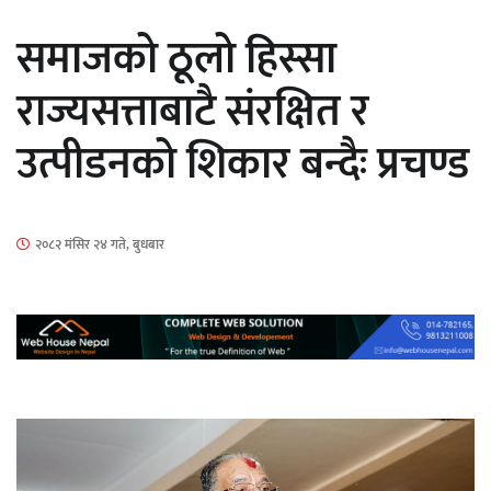
सार्वजनिक
समाजको ठूलो हिस्सा
राज्यसत्ताबाटै संरक्षित र
उत्पीडनको शिकार बन्दैः प्रचण्ड
माताकाे नाममा गलत गतिविधि गर्ने थापा प्रहरी
नियन्त्रणमा
२०८२ मंसिर २४ गते, बुधबार
नेपालगञ्जमा पर्खाल भत्किँदा दुई मजदुरको मृत्यु