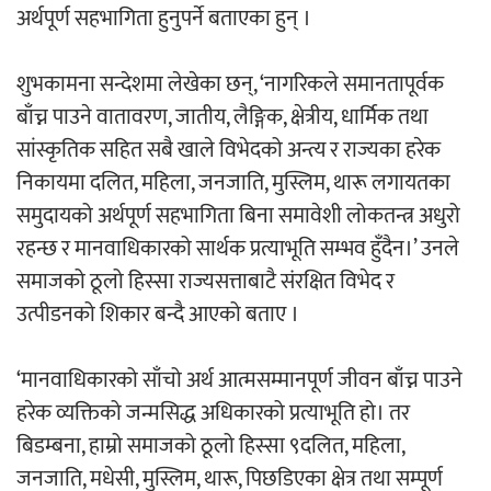
अर्थपूर्ण सहभागिता हुनुपर्ने बताएका हुन् ।
अर्जुन चन्द्रको ‘संवेदनाका प्रतिध्वनि’
शुभकामना सन्देशमा लेखेका छन्, ‘नागरिकले समानतापूर्वक
मुक्तकसङ्ग्रह लोकार्पण
बाँच्न पाउने वातावरण, जातीय, लैङ्गिक, क्षेत्रीय, धार्मिक तथा
सांस्कृतिक सहित सबै खाले विभेदको अन्त्य र राज्यका हरेक
निकायमा दलित, महिला, जनजाति, मुस्लिम, थारू लगायतका
समुदायको अर्थपूर्ण सहभागिता बिना समावेशी लोकतन्त्र अधुरो
‘दुर्गा’ निर्माण गर्दै सम्राट
रहन्छ र मानवाधिकारको सार्थक प्रत्याभूति सम्भव हुँदैन।’ उनले
समाजको ठूलो हिस्सा राज्यसत्ताबाटै संरक्षित विभेद र
उत्पीडनको शिकार बन्दै आएको बताए ।
‘मानवाधिकारको साँचो अर्थ आत्मसम्मानपूर्ण जीवन बाँच्न पाउने
हरेक व्यक्तिको जन्मसिद्ध अधिकारको प्रत्याभूति हो। तर
चलचित्र ‘माया भनेकै यस्तो होला’को शीर्ष गीत
बिडम्बना, हाम्रो समाजको ठूलो हिस्सा ९दलित, महिला,
सार्वजनिक
जनजाति, मधेसी, मुस्लिम, थारू, पिछडिएका क्षेत्र तथा सम्पूर्ण