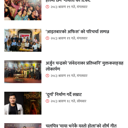
हलमा छैन ‘गौँथली’को टिकट
२०८३ श्रावण १९ गते, मंगलवार
‘आइतबारको अफिस’ को परिचर्चा सम्पन्न
२०८३ श्रावण १९ गते, मंगलवार
अर्जुन चन्द्रको ‘संवेदनाका प्रतिध्वनि’ मुक्तकसङ्ग्रह
लोकार्पण
२०८३ श्रावण १९ गते, मंगलवार
‘दुर्गा’ निर्माण गर्दै सम्राट
२०८३ श्रावण १८ गते, सोमबार
चलचित्र ‘माया भनेकै यस्तो होला’को शीर्ष गीत