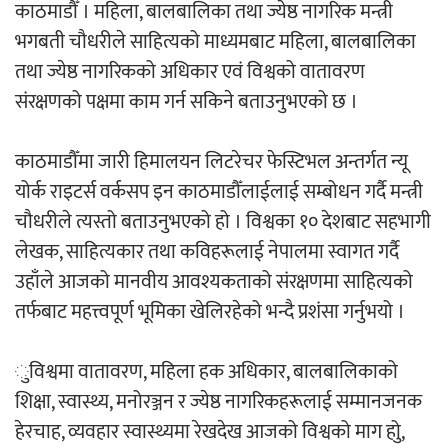
काठमाडौँ । महिला, बालबालिका तथा ज्येष्ठ नागरिक मन्त्री
‘ईयुमा डट कम’ले बुधबारदेखि आफ्नो
भगबती चौधरीले साहित्यको माध्यमबाट महिला, बालबालिका
औपचारिक सेवा सञ्चालनमा
तथा ज्येष्ठ नागरिकको अधिकार एवं विश्वको वातावरण
संरक्षणको पक्षमा काम गर्न सकिने बताउनुभएको छ ।
काठमाडौँमा जारी हिमालयन लिटरेचर फेस्टिभल अन्तर्गत न्यू
हलमा छैन ‘गौँथली’को टिकट
योर्क राइटर्स वर्कसप इन काठमाडौँलाईलाई सम्बोधन गर्दै मन्त्री
चौधरीले त्यस्तो बताउनुभएको हो । विश्वका १० देशबाट सहभागी
लेखक, साहित्यकार तथा कविहरूलाई नेपालमा स्वागत गर्दै
उहाँले आजको मानवीय आवश्यकताको संरक्षणमा साहित्यको
तर्फबाट महत्त्वपूर्ण भूमिका खेलिरहेको भन्दै प्रशंसा गर्नुभयो ।
‘आइतबारको अफिस’ को परिचर्चा सम्पन्न
ुविश्वमा वातावरण, महिला हक अधिकार, बालबालिकाको
शिक्षा, स्वास्थ्य, मनोरञ्जन र ज्येष्ठ नागरिकहरूलाई सम्मानजनक
हेरचाह, व्यवहार स्वास्थ्यमा रेखदेख आजको विश्वको माग होु,