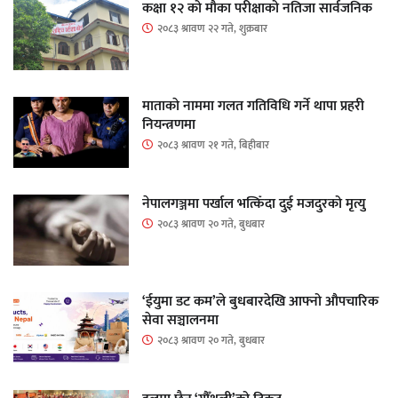
कक्षा १२ को मौका परीक्षाको नतिजा सार्वजनिक
२०८३ श्रावण २२ गते, शुक्रबार
माताकाे नाममा गलत गतिविधि गर्ने थापा प्रहरी
नियन्त्रणमा
२०८३ श्रावण २१ गते, बिहीबार
नेपालगञ्जमा पर्खाल भत्किँदा दुई मजदुरको मृत्यु
२०८३ श्रावण २० गते, बुधबार
‘ईयुमा डट कम’ले बुधबारदेखि आफ्नो औपचारिक
सेवा सञ्चालनमा
२०८३ श्रावण २० गते, बुधबार