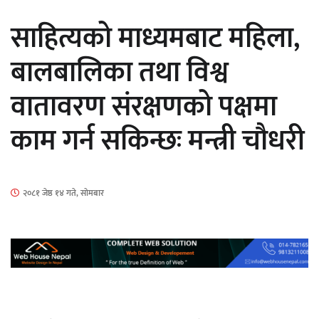
सार्वजनिक
साहित्यको माध्यमबाट महिला,
बालबालिका तथा विश्व
वातावरण संरक्षणको पक्षमा
माताकाे नाममा गलत गतिविधि गर्ने थापा प्रहरी
काम गर्न सकिन्छः मन्त्री चौधरी
नियन्त्रणमा
२०८१ जेष्ठ १४ गते, सोमबार
नेपालगञ्जमा पर्खाल भत्किँदा दुई मजदुरको मृत्यु