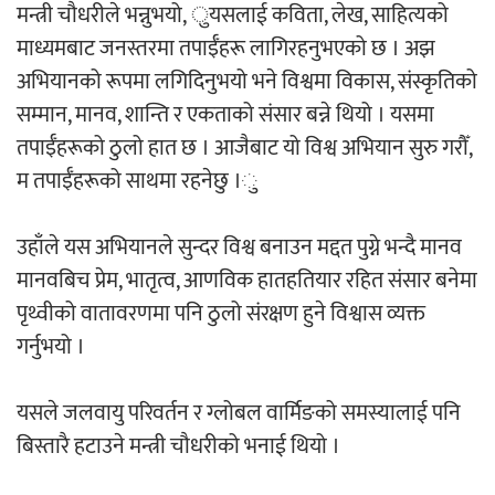
मन्त्री चौधरीले भन्नुभयो, ुयसलाई कविता, लेख, साहित्यको
माध्यमबाट जनस्तरमा तपाईँहरू लागिरहनुभएको छ । अझ
अर्जुन चन्द्रको ‘संवेदनाका प्रतिध्वनि’
अभियानको रूपमा लगिदिनुभयो भने विश्वमा विकास, संस्कृतिको
मुक्तकसङ्ग्रह लोकार्पण
सम्मान, मानव, शान्ति र एकताको संसार बन्ने थियो । यसमा
तपाईँहरूको ठुलो हात छ । आजैबाट यो विश्व अभियान सुरु गरौँ,
म तपाईँहरूको साथमा रहनेछु ।ु
‘दुर्गा’ निर्माण गर्दै सम्राट
उहाँले यस अभियानले सुन्दर विश्व बनाउन मद्दत पुग्ने भन्दै मानव
मानवबिच प्रेम, भातृत्व, आणविक हातहतियार रहित संसार बनेमा
पृथ्वीको वातावरणमा पनि ठुलो संरक्षण हुने विश्वास व्यक्त
गर्नुभयो ।
यसले जलवायु परिवर्तन र ग्लोबल वार्मिङको समस्यालाई पनि
चलचित्र ‘माया भनेकै यस्तो होला’को शीर्ष गीत
बिस्तारै हटाउने मन्त्री चौधरीको भनाई थियो ।
सार्वजनिक