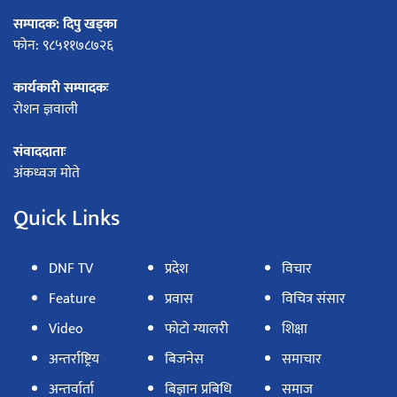
सम्पादक: दिपु खड्का
फोन: ९८५११७८७२६
कार्यकारी सम्पादकः
रोशन ज्ञवाली
संवाददाताः
अंकध्वज मोते
Quick Links
DNF TV
प्रदेश
विचार
Feature
प्रवास
विचित्र संसार
Video
फोटो ग्यालरी
शिक्षा
अन्तर्राष्ट्रिय
बिजनेस
समाचार
अन्तर्वार्ता
बिज्ञान प्रबिधि
समाज