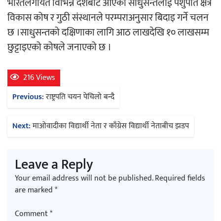
भारतलगायत विभिन्न देशबाट आएका साधुसन्तलाई पशुपति क्षेत्र
विकास कोष र गुठी संस्थानले परम्पराअनुसार बिदाइ गर्ने चलन
अर्जुन चन्द्रको ‘संवेदनाका प्रतिध्वनि’
छ ।साधुसन्तको दक्षिणाका लागि आठ लाखदेखि १० लाखसम्म
मुक्तकसङ्ग्रह लोकार्पण
छुट्टाइएको कोषले जनाएको छ ।
216 Views
Post
Previous:
राष्ट्रपति चयन पेचिलो बन्दै
‘दुर्गा’ निर्माण गर्दै सम्राट
navigation
Next:
माओवादीका विद्यार्थी नेता र काँग्रेस विद्यार्थी नेताबीच झडप
Leave a Reply
Your email address will not be published.
Required fields
चलचित्र ‘माया भनेकै यस्तो होला’को शीर्ष गीत
are marked
*
सार्वजनिक
Comment
*