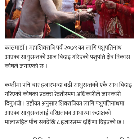
‘ईयुमा डट कम’ले बुधबारदेखि आफ्नो
औपचारिक सेवा सञ्चालनमा
काठमाडौं । महाशिवरात्रि पर्व २०७९ का लागि पशुपतिनाथ
आएका साधुसन्तको आज बिदाइ गरिएको पशुपति क्षेत्र विकास
हलमा छैन ‘गौँथली’को टिकट
कोषले जनाएको छ ।
कम्तीमा पनि चार हजारभन्दा बढी साधुसन्तको एकै साथ बिदाइ
गरिएको कोषका प्रवक्ता रेवतीरमण अधिकारीले जानकारी
दिनुभयो । उहाँका अनुसार शिवरात्रिका लागि पशुपतिनाथमा
‘आइतबारको अफिस’ को परिचर्चा सम्पन्न
आएका साधुसन्तलाई वरिष्ठताका आधारमा रुद्राक्षको
मालासहित पाँच सयदेखि ८ हजारसम्म दक्षिणा दिइएको छ ।