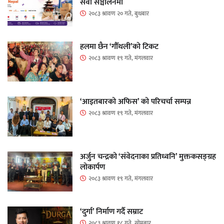
सेवा सञ्चालनमा
२०८३ श्रावण २० गते, बुधबार
हलमा छैन ‘गौँथली’को टिकट
२०८३ श्रावण १९ गते, मंगलवार
‘आइतबारको अफिस’ को परिचर्चा सम्पन्न
२०८३ श्रावण १९ गते, मंगलवार
अर्जुन चन्द्रको ‘संवेदनाका प्रतिध्वनि’ मुक्तकसङ्ग्रह
लोकार्पण
२०८३ श्रावण १९ गते, मंगलवार
‘दुर्गा’ निर्माण गर्दै सम्राट
२०८३ श्रावण १८ गते, सोमबार