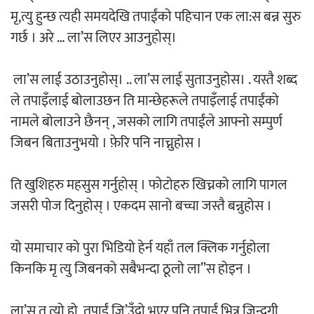
मृ,त्यु हुन्छ त्यही समयदेखि तपाईंको पहिचान एक ला:स बन्न सुरु
‘ईयुमा डट कम’ले बुधबारदेखि आफ्नो
गर्छ । अरे … ला’स लिएर आउनुहोस्।
औपचारिक सेवा सञ्चालनमा
ला’स लाई उठाउनुहोस्। .. ला’स लाई सुताउनुहोस। . यस्तै शब्द
ले तपाइँलाई बोलाउछन ति मान्छेहरूले तपाइँलाई तपाईंको
नामले बोलाउने छैनन् , जसको लागि तपाईंले आफ्नो सम्पुर्ण
हलमा छैन ‘गौँथली’को टिकट
जिबन बिताउनुभयो । फ़ेरि पनि नाच्नुहोस ।
ति खुशिहरु महसुस गर्नुहोस् । फोटोहरु खिच्नको लागि पागल
जसरी पोज दिनुहोस् । एकदम सानो बच्चा जस्तै बन्नुहोस ।
‘आइतबारको अफिस’ को परिचर्चा सम्पन्न
यो समाचार को पुरा भिडियो हेर्न यहाँ तल क्लिक गर्नुहोला
किनकि मृ त्यु जिबनको सबैभन्दा ठूलो ला”स होइन ।
ला’स त त्यो हो ,तपाईं जि’उँदो भएर पनि तपाईं भित्र जिन्दगी