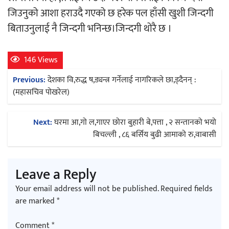
जिउनुको आशा हराउदै गएको छ हरेक पल हाँसी खुशी जिन्दगी
बिताउनुलाई नै जिन्दगी भनिन्छ।जिन्दगी थोरै छ ।
अर्जुन चन्द्रको ‘संवेदनाका प्रतिध्वनि’
मुक्तकसङ्ग्रह लोकार्पण
146 Views
Post
Previous:
देशका वि,रुद्ध ष,ड्यन्त्र गर्नेलाई नागरिकले छा,ड्दैनन् :
navigation
(महासचिव पाेखरेल)
‘दुर्गा’ निर्माण गर्दै सम्राट
Next:
घरमा आ,गो ल,गाएर छोरा बुहारी बे,पत्ता , २ सन्तानको भयो
बिचल्ली , ८६ बर्सिय बुढी आमाको रु,वाबासी
Leave a Reply
Your email address will not be published.
Required fields
चलचित्र ‘माया भनेकै यस्तो होला’को शीर्ष गीत
are marked
*
सार्वजनिक
Comment
*