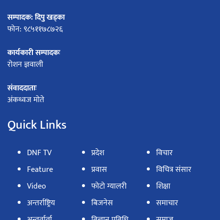
सम्पादक: दिपु खड्का
फोन: ९८५११७८७२६
कार्यकारी सम्पादकः
रोशन ज्ञवाली
संवाददाताः
अंकध्वज मोते
Quick Links
DNF TV
प्रदेश
विचार
Feature
प्रवास
विचित्र संसार
Video
फोटो ग्यालरी
शिक्षा
अन्तर्राष्ट्रिय
बिजनेस
समाचार
अन्तर्वार्ता
बिज्ञान प्रबिधि
समाज