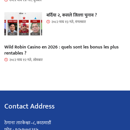
२०८२ माघ १४ गते, बुधबार
बर्दिया २, कसले जित्ला चुनाव ?
२०८२ माघ १३ गते, मंगलवार
Wild Robin Casino en 2026 : quels sont les bonus les plus
rentables ?
२०८२ माघ १२ गते, सोमबार
Contact Address
ठेगानाः तारकेश्वर–८, काठमाडौं
फोन : ९८५१०७६३६५