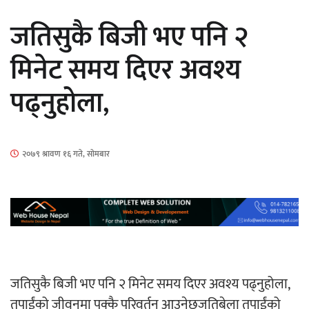
सार्वजनिक
जतिसुकै बिजी भए पनि २
मिनेट समय दिएर अवश्य
पढ्नुहोला,
माताकाे नाममा गलत गतिविधि गर्ने थापा प्रहरी
नियन्त्रणमा
२०७९ श्रावण १६ गते, सोमबार
नेपालगञ्जमा पर्खाल भत्किँदा दुई मजदुरको मृत्यु
जतिसुकै बिजी भए पनि २ मिनेट समय दिएर अवश्य पढ्नुहोला,
तपाईंको जीवनमा पक्कै परिवर्तन आउनेछजतिबेला तपाईंको