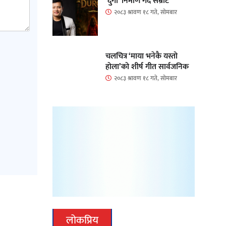
‘दुर्गा’ निर्माण गर्दै सम्राट
२०८३ श्रावण १८ गते, सोमबार
चलचित्र ‘माया भनेकै यस्तो
होला’को शीर्ष गीत सार्वजनिक
२०८३ श्रावण १८ गते, सोमबार
लोकप्रिय