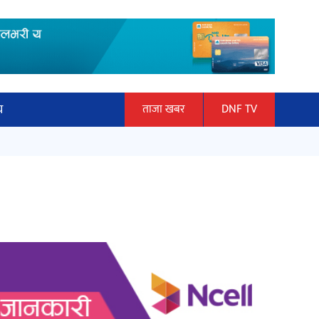
य
ताजा खबर
DNF TV
ार
माताकाे नाममा गलत गतिविधि गर्ने थापा
ञान प्रबिधि
प्रहरी नियन्त्रणमा
ित्य
हलमा छैन ‘गौँथली’को टिकट