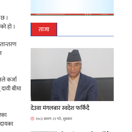
ो छ ।
ेको हो ।
ताजा
्तान्तरण
न
नले कर्जा
ु दावी बीमा
देउवा मंगलबार स्वदेश फर्किंदै
ारका
२०८३ श्रावण २२ गते, शुक्रबार
मुदायका