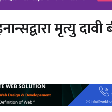
नान्सद्वारा मृत्यु दा
अर्जुन चन्द्रको ‘संवेदनाका प्रतिध्वनि’
मुक्तकसङ्ग्रह लोकार्पण