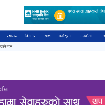
स्वास्थ्य
बिजनेस
खेल
मनोरञ्जन
अन्तर्वार्ता
अन्
विच
टाउने बहस
कक्षा १२ को मौका परीक्षाको नतिजा
बिज्
सार्वजनिक
साह
‘ईयुमा डट कम’ले बुधबारदेखि आफ्नो
औपचारिक सेवा सञ्चालनमा