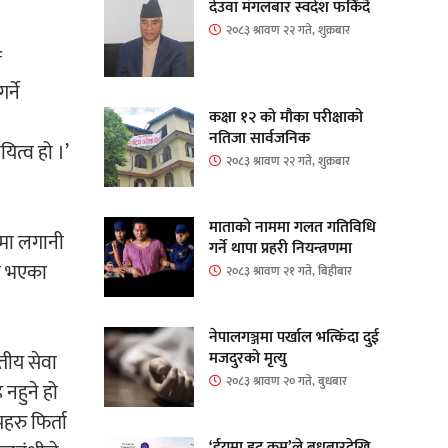
देउवा मंगलबार स्वदेश फर्किंदै
२०८३ श्रावण २२ गते, शुक्रबार
न
्ने
कक्षा १२ को मौका परीक्षाको
नतिजा सार्वजनिक
ित्व हो ।’
२०८३ श्रावण २२ गते, शुक्रबार
माताकाे नाममा गलत गतिविधि
ायमा लगानी
गर्ने थापा प्रहरी नियन्त्रणमा
रो भएका
२०८३ श्रावण २१ गते, बिहीबार
नेपालगञ्जमा पर्खाल भत्किँदा दुई
मजदुरको मृत्यु
्तीय सेवा
२०८३ श्रावण २० गते, बुधबार
 नहुने हो
हरु फिर्ता
‘ईयुमा डट कम’ले बुधबारदेखि