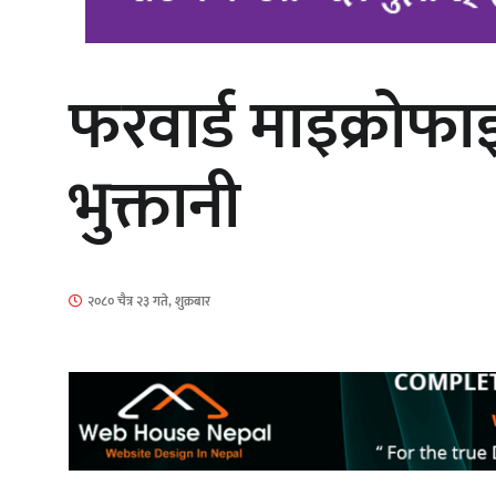
फरवार्ड माइक्रोफाइ
‘आइतबारको अफिस’ को परिचर्चा सम्पन्न
भुक्तानी
चलचित्र ‘माया भनेकै यस्तो होला’को शीर्ष
२०८० चैत्र २३ गते, शुक्रबार
गीत सार्वजनिक