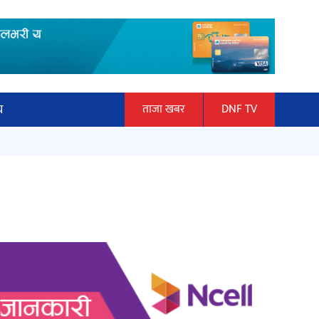
य
ताजा खबर
DNF TV
ार
माताकाे नाममा गलत गतिविधि गर्ने थापा
ञान प्रबिधि
प्रहरी नियन्त्रणमा
ित्य
हलमा छैन ‘गौँथली’को टिकट