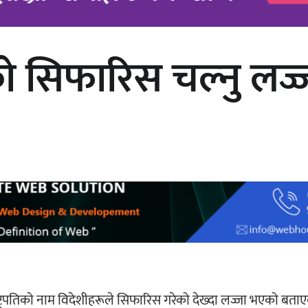
शीको सिफारिस चल्नु लज
अर्जुन चन्द्रको ‘संवेदनाका प्रतिध्वनि’
मुक्तकसङ्ग्रह लोकार्पण
्ट्रपतिको नाम विदेशीहरूले सिफारिस गरेको देख्दा लज्जा भएको बता