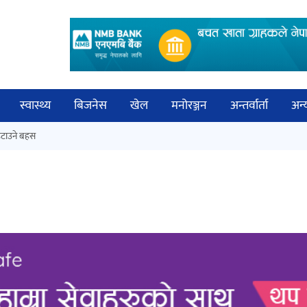
स्वास्थ्य
बिजनेस
खेल
मनोरञ्जन
अन्तर्वार्ता
अन्
विच
टाउने बहस
कक्षा १२ को मौका परीक्षाको नतिजा
बिज्
सार्वजनिक
साह
‘ईयुमा डट कम’ले बुधबारदेखि आफ्नो
औपचारिक सेवा सञ्चालनमा