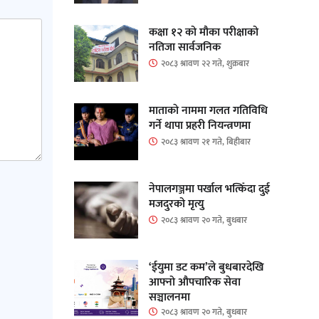
कक्षा १२ को मौका परीक्षाको
नतिजा सार्वजनिक
२०८३ श्रावण २२ गते, शुक्रबार
माताकाे नाममा गलत गतिविधि
गर्ने थापा प्रहरी नियन्त्रणमा
२०८३ श्रावण २१ गते, बिहीबार
नेपालगञ्जमा पर्खाल भत्किँदा दुई
मजदुरको मृत्यु
२०८३ श्रावण २० गते, बुधबार
‘ईयुमा डट कम’ले बुधबारदेखि
आफ्नो औपचारिक सेवा
सञ्चालनमा
२०८३ श्रावण २० गते, बुधबार