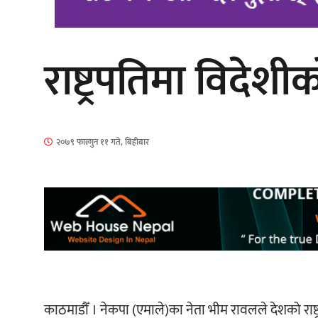
राष्ट्रपतिमा विदे
‘आइतबारको अफिस’ को परिचर्चा सम्पन्न
२०७९ फाल्गुन ११ गते, बिहीबार
चलचित्र ‘माया भनेकै यस्तो होला’को शीर्ष
गीत सार्वजनिक
काठमाडौँ । नेकपा (एमाले)का नेता भीम रावलले देशको राष