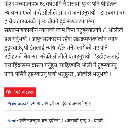
हिंसा मच्चाउनेहरू १८ वर्ष अघि नै सत्तामा पुग्दा पनि पीडितले
न्याय नपाएको भन्दै ‌ओलीले आपत्ति जनाउनुभयो । टाउकामा बम
अर्जुन चन्द्रको ‘संवेदनाका प्रतिध्वनि’
हान्ने र टाउकाको मूल्य तोक्ने दुवै सरकारमा छन्,
मुक्तकसङ्ग्रह लोकार्पण
सङ्क्रमणकालीन न्यायको काम किन नटुङ्ग्याएको ?’, ओलीले
प्रश्न गर्नुभयो । आफू सरकारमा रहँदा सङ्क्रमणकालीन न्याय
टुङ्ग्याऊँ, पीडितलाई न्याय दिऊँ भनेर लागेको भए पनि
उहाँहरूले बेवास्ता गरेको ओलीले बताउनुभयो । ‘उहाँहरूलाई
‘दुर्गा’ निर्माण गर्दै सम्राट
नचाहिँदासम्म वास्ता गर्नुहुन्न, चाहिएपछि भोली नै टुङ्ग्याउनु
पर्‍यो, पर्सिनै टुङ्ग्याउनु पर्‍यो भन्नुहुन्छ’, ओलीले भन्नुभयो ।
145 Views
Post
Previous:
पाल्पामा जीप दुर्घटना हुँदा ८ जनाको मृत्यु
चलचित्र ‘माया भनेकै यस्तो होला’को शीर्ष गीत
navigation
सार्वजनिक
Next:
कपिलवस्तुमा बस दुर्घटना, १० जनाको मृत्यु, ३० घाइते