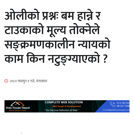
सार्वजनिक
ओलीको प्रश्नः बम हान्ने र
टाउकाको मूल्य तोक्नेले
सङ्क्रमणकालीन न्यायको
माताकाे नाममा गलत गतिविधि गर्ने थापा प्रहरी
काम किन नटुङ्ग्याएको ?
नियन्त्रणमा
२०८० फाल्गुन १ गते, मंगलवार
नेपालगञ्जमा पर्खाल भत्किँदा दुई मजदुरको मृत्यु