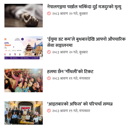
नेपालगञ्जमा पर्खाल भत्किँदा दुई मजदुरको मृत्यु
२०८३ श्रावण २० गते, बुधबार
‘ईयुमा डट कम’ले बुधबारदेखि आफ्नो औपचारिक
सेवा सञ्चालनमा
२०८३ श्रावण २० गते, बुधबार
हलमा छैन ‘गौँथली’को टिकट
२०८३ श्रावण १९ गते, मंगलवार
‘आइतबारको अफिस’ को परिचर्चा सम्पन्न
२०८३ श्रावण १९ गते, मंगलवार