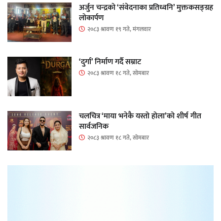
अर्जुन चन्द्रको ‘संवेदनाका प्रतिध्वनि’ मुक्तकसङ्ग्रह
लोकार्पण
२०८३ श्रावण १९ गते, मंगलवार
‘दुर्गा’ निर्माण गर्दै सम्राट
२०८३ श्रावण १८ गते, सोमबार
चलचित्र ‘माया भनेकै यस्तो होला’को शीर्ष गीत
सार्वजनिक
२०८३ श्रावण १८ गते, सोमबार