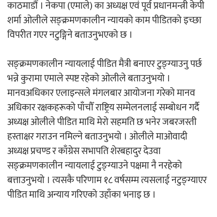
काठमाडौं । नेकपा (एमाले) का अध्यक्ष एवं पूर्व प्रधानमन्त्री केपी
‘ईयुमा डट कम’ले बुधबारदेखि आफ्नो
शर्मा ओलीले सङ्क्रमणकालीन न्यायको काम पीडितको इच्छा
औपचारिक सेवा सञ्चालनमा
विपरीत गएर नटुङ्गिने बताउनुभएको छ ।
सङ्क्रमणकालीन न्यायलाई पीडित मैत्री बनाएर टुङ्ग्याउनु पर्छ
भन्ने कुरामा एमाले स्पष्ट रहेको ओलीले बताउनुभयो ।
हलमा छैन ‘गौँथली’को टिकट
मानवअधिकार एलाइन्सले मंगलबार आयोजना गरेको मानव
अधिकार रक्षकहरूको पाँचौँ राष्ट्रिय सम्मेलनलाई सम्बोधन गर्दै
अध्यक्ष ओलीले पीडित माथि मेरो सहमति छ भनेर जबरजस्ती
हस्ताक्षर गराउन नमिल्ने बताउनुभयो । ओलीले माओवादी
अध्यक्ष प्रचण्ड र काँग्रेस सभापति शेरबहादुर देउवा
सङ्क्रमणकालीन न्यायलाई टुङ्ग्याउने पक्षमा नै नरहेको
‘आइतबारको अफिस’ को परिचर्चा सम्पन्न
बत्ताउनुभयो । त्यसकै परिणाम १८ वर्षसम्म त्यसलाई नटुङ्ग्याएर
पीडित माथि अन्याय गरिएको उहाँका भनाइ छ ।