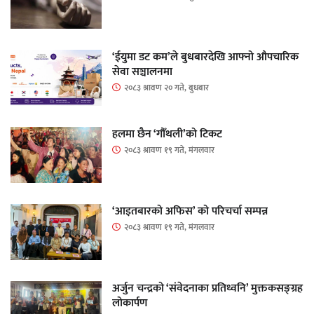
‘ईयुमा डट कम’ले बुधबारदेखि आफ्नो औपचारिक
सेवा सञ्चालनमा
२०८३ श्रावण २० गते, बुधबार
हलमा छैन ‘गौँथली’को टिकट
२०८३ श्रावण १९ गते, मंगलवार
‘आइतबारको अफिस’ को परिचर्चा सम्पन्न
२०८३ श्रावण १९ गते, मंगलवार
अर्जुन चन्द्रको ‘संवेदनाका प्रतिध्वनि’ मुक्तकसङ्ग्रह
लोकार्पण