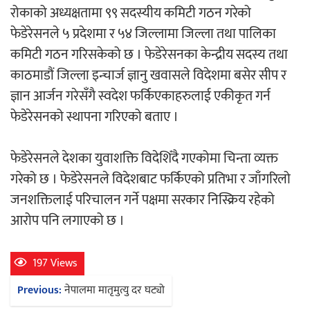
रोकाको अध्यक्षतामा ९९ सदस्यीय कमिटी गठन गरेको
फेडेरेसनले ५ प्रदेशमा र ५४ जिल्लामा जिल्ला तथा पालिका
चलचित्र ‘माया भनेकै यस्तो होला’को शीर्ष गीत
कमिटी गठन गरिसकेको छ । फेडेरेसनका केन्द्रीय सदस्य तथा
सार्वजनिक
काठमाडौं जिल्ला इन्चार्ज ज्ञानु खवासले विदेशमा बसेर सीप र
ज्ञान आर्जन गरेसँगै स्वदेश फर्किएकाहरुलाई एकीकृत गर्न
फेडेरेसनको स्थापना गरिएको बताए ।
काठमाडौं युथ कन्क्लेभ २०२६ भव्यताका साथ
फेडेरेसनले देशका युवाशक्ति विदेशिँदै गएकोमा चिन्ता व्यक्त
सम्पन्न
गरेको छ । फेडेरेसनले विदेशबाट फर्किएको प्रतिभा र जाँगरिलो
जनशक्तिलाई परिचालन गर्ने पक्षमा सरकार निस्क्रिय रहेको
आरोप पनि लगाएको छ ।
गीति एल्बम ‘जागृति’ लोकार्पण
197 Views
Post
Previous:
नेपालमा मातृमुत्यु दर घट्यो