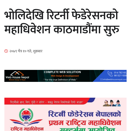
भोलिदेखि रिटर्नी फेडेरेसनको
महाधिवेशन काठमाडौंमा सुरु
‘ईयुमा डट कम’ले बुधबारदेखि आफ्नो
२०७९ चैत्र १० गते, शुक्रबार
औपचारिक सेवा सञ्चालनमा
हलमा छैन ‘गौँथली’को टिकट