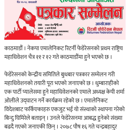
‘आइतबारको अफिस’ को परिचर्चा सम्पन्न
काठमाडौं । नेकपा एमालेनिकट रिटर्नी फेडेरेसनको प्रथम राष्ट्रिय
अर्जुन चन्द्रको ‘संवेदनाका प्रतिध्वनि’
महाधिवेशन चैत्र ११ र १२ गते काठमाडौंमा हुने भएको छ ।
मुक्तकसङ्ग्रह लोकार्पण
फेडेरेसनको केन्द्रीय समितिले बुधबार पत्रकार सम्मेलन गरी
महाधिवेशनको तयारी पूरा भएको जनाएको छ । धुम्बाराहीको
एक पार्टी प्यालेसमा हुने महाधिवेशनको एमाले अध्यक्ष केपी शर्मा
‘दुर्गा’ निर्माण गर्दै सम्राट
ओलीले उद्घाटन गर्ने कार्यक्रम रहेको छ । एमालेनिकट
विदेशबाट फर्किएकाहरु एकजुट भई यो संस्थाको स्थापना गरेको
बिन्दु घिमिरेले बताइन् । उनले फेडेरेसनमा आबद्ध हुनेको संख्या
बढदै गएको जनाएकी छिन् । २०७८ पौष १६ गते चन्द्रबहादुर