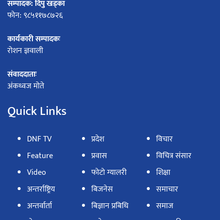
सम्पादक: दिपु खड्का
फोन: ९८५११७८७२६
कार्यकारी सम्पादकः
रोशन ज्ञवाली
संवाददाताः
अंकध्वज मोते
Quick Links
DNF TV
प्रदेश
विचार
Feature
प्रवास
विचित्र संसार
Video
फोटो ग्यालरी
शिक्षा
अन्तर्राष्ट्रिय
बिजनेस
समाचार
अन्तर्वार्ता
बिज्ञान प्रबिधि
समाज