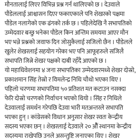
मौनतालाई लिएर विभिन्न प्रश्न गर्न थालिएको छ । देउवाले
पौडेललाई आश्वासन दिएर फकाएकाले पनि शेखरको पक्षमा
अर्जुन चन्द्रको ‘संवेदनाका प्रतिध्वनि’
पौडेल नलागेको एक ढंगको तर्क छ । पहिलेदेखि नै सभापतिको
मुक्तकसङ्ग्रह लोकार्पण
उम्मेदवार बन्छु भनेका पौडेल किन अन्तिम समयमा आएर मौन
भए भन्ने प्रश्नको जवाफ दिन जोसुकैलाई सजिलो छैन । पौडेलले
खुलेर शेखरलाई सहयोग गरेका भए पनि आफूहरुले सजिलै
सभापति जित्ने शेखर पक्षको दाबी रहँदै आएको छ ।
‘दुर्गा’ निर्माण गर्दै सम्राट
यो महाधिवेशनमा ४ जना सभापतिका उम्मेदवारमध्ये शेखर दोस्रो,
प्रकाशमान सिंह तेस्रो र विमलेन्द्र निधि चौथो भएका थिए ।
पहिलो चरणमा सभापतिमा ५० प्रतिशत मत कटाउन नसक्दा
फेरि दोस्रो चरणको निर्वाचन भएको थियो । सिंह र निधिले
देउवालाई समर्थन गरेपछि देउवा भारी मतअन्तरले सभापति
भएका हुन् । कांग्रेसको विधान अनुसार शेखर स्वतः केन्द्रीय
चलचित्र ‘माया भनेकै यस्तो होला’को शीर्ष गीत
सदस्य भएका छन् । शेखरलाई देउवाले २० औैं स्थानमा केन्द्रीय
सार्वजनिक
सदस्यमा राखेपछि उनले असन्तुष्टि जनाएका थिए । शेखर