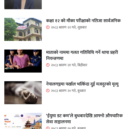
कक्षा १२ को मौका परीक्षाको नतिजा सार्वजनिक
२०८३ श्रावण २२ गते, शुक्रबार
माताकाे नाममा गलत गतिविधि गर्ने थापा प्रहरी
नियन्त्रणमा
२०८३ श्रावण २१ गते, बिहीबार
नेपालगञ्जमा पर्खाल भत्किँदा दुई मजदुरको मृत्यु
२०८३ श्रावण २० गते, बुधबार
‘ईयुमा डट कम’ले बुधबारदेखि आफ्नो औपचारिक
सेवा सञ्चालनमा
२०८३ श्रावण २० गते, बुधबार