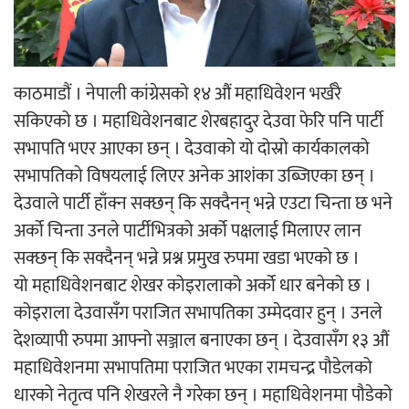
‘ईयुमा डट कम’ले बुधबारदेखि आफ्नो
औपचारिक सेवा सञ्चालनमा
काठमाडौं । नेपाली कांग्रेसको १४ औं महाधिवेशन भर्खरै
सकिएको छ । महाधिवेशनबाट शेरबहादुर देउवा फेरि पनि पार्टी
सभापति भएर आएका छन् । देउवाको यो दोस्रो कार्यकालको
हलमा छैन ‘गौँथली’को टिकट
सभापतिको विषयलाई लिएर अनेक आशंका उब्जिएका छन् ।
देउवाले पार्टी हाँक्न सक्छन् कि सक्दैनन् भन्ने एउटा चिन्ता छ भने
अर्को चिन्ता उनले पार्टीभित्रको अर्को पक्षलाई मिलाएर लान
सक्छन् कि सक्दैनन् भन्ने प्रश्न प्रमुख रुपमा खडा भएको छ ।
यो महाधिवेशनबाट शेखर कोइरालाको अर्को धार बनेको छ ।
कोइराला देउवासँग पराजित सभापतिका उम्मेदवार हुन् । उनले
‘आइतबारको अफिस’ को परिचर्चा सम्पन्न
देशव्यापी रुपमा आफ्नो सञ्जाल बनाएका छन् । देउवासँग १३ औं
महाधिवेशनमा सभापतिमा पराजित भएका रामचन्द्र पौडेलको
धारको नेतृत्व पनि शेखरले नै गरेका छन् । महाधिवेशनमा पौडेको