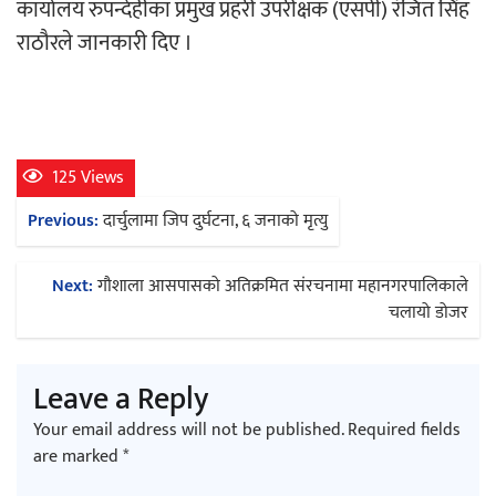
कार्यालय रुपन्देहीका प्रमुख प्रहरी उपरीक्षक (एसपी) रंजित सिंह
राठौरले जानकारी दिए ।
अर्जुन चन्द्रको ‘संवेदनाका प्रतिध्वनि’
मुक्तकसङ्ग्रह लोकार्पण
125 Views
Post
Previous:
दार्चुलामा जिप दुर्घटना, ६ जनाको मृत्यु
‘दुर्गा’ निर्माण गर्दै सम्राट
navigation
Next:
गौशाला आसपासको अतिक्रमित संरचनामा महानगरपालिकाले
चलायो डोजर
Leave a Reply
चलचित्र ‘माया भनेकै यस्तो होला’को शीर्ष गीत
Your email address will not be published.
Required fields
सार्वजनिक
are marked
*