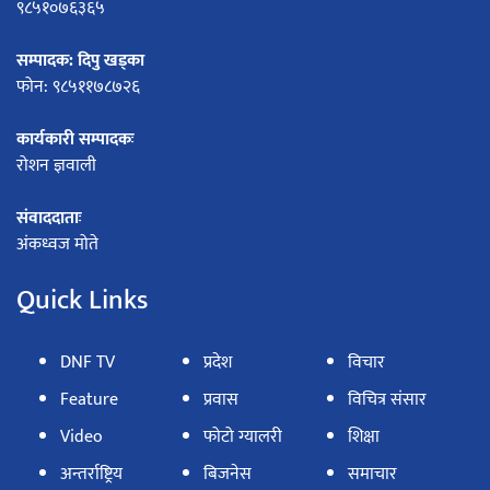
९८५१०७६३६५
सम्पादक: दिपु खड्का
फोन: ९८५११७८७२६
कार्यकारी सम्पादकः
रोशन ज्ञवाली
संवाददाताः
अंकध्वज मोते
Quick Links
DNF TV
प्रदेश
विचार
Feature
प्रवास
विचित्र संसार
Video
फोटो ग्यालरी
शिक्षा
अन्तर्राष्ट्रिय
बिजनेस
समाचार