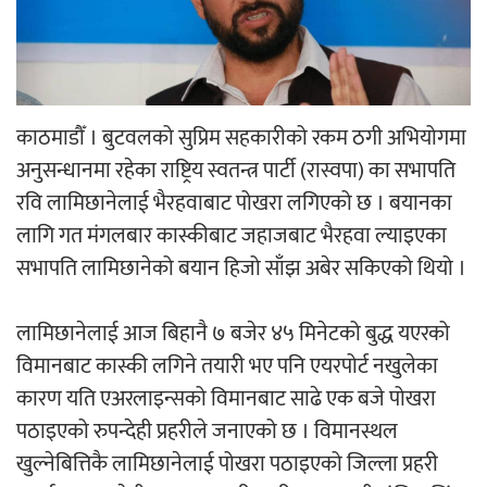
‘ईयुमा डट कम’ले बुधबारदेखि आफ्नो
औपचारिक सेवा सञ्चालनमा
काठमाडौँ । बुटवलको सुप्रिम सहकारीको रकम ठगी अभियोगमा
अनुसन्धानमा रहेका राष्ट्रिय स्वतन्त्र पार्टी (रास्वपा) का सभापति
हलमा छैन ‘गौँथली’को टिकट
रवि लामिछानेलाई भैरहवाबाट पोखरा लगिएको छ । बयानका
लागि गत मंगलबार कास्कीबाट जहाजबाट भैरहवा ल्याइएका
सभापति लामिछानेको बयान हिजो साँझ अबेर सकिएको थियो ।
लामिछानेलाई आज बिहानै ७ बजेर ४५ मिनेटको बुद्ध यएरको
विमानबाट कास्की लगिने तयारी भए पनि एयरपोर्ट नखुलेका
‘आइतबारको अफिस’ को परिचर्चा सम्पन्न
कारण यति एअरलाइन्सको विमानबाट साढे एक बजे पोखरा
पठाइएको रुपन्देही प्रहरीले जनाएको छ । विमानस्थल
खुल्नेबित्तिकै लामिछानेलाई पोखरा पठाइएको जिल्ला प्रहरी