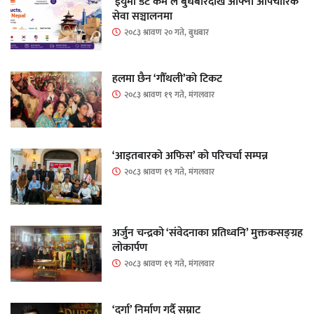
‘ईयुमा डट कम’ले बुधबारदेखि आफ्नो औपचारिक
सेवा सञ्चालनमा
२०८३ श्रावण २० गते, बुधबार
हलमा छैन ‘गौँथली’को टिकट
२०८३ श्रावण १९ गते, मंगलवार
‘आइतबारको अफिस’ को परिचर्चा सम्पन्न
२०८३ श्रावण १९ गते, मंगलवार
अर्जुन चन्द्रको ‘संवेदनाका प्रतिध्वनि’ मुक्तकसङ्ग्रह
लोकार्पण
२०८३ श्रावण १९ गते, मंगलवार
‘दुर्गा’ निर्माण गर्दै सम्राट