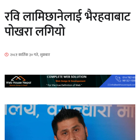
सार्वजनिक
रवि लामिछानेलाई भैरहवाबाट
पोखरा लगियो
माताकाे नाममा गलत गतिविधि गर्ने थापा प्रहरी
२०८१ कार्तिक ३० गते, शुक्रबार
नियन्त्रणमा
नेपालगञ्जमा पर्खाल भत्किँदा दुई मजदुरको मृत्यु